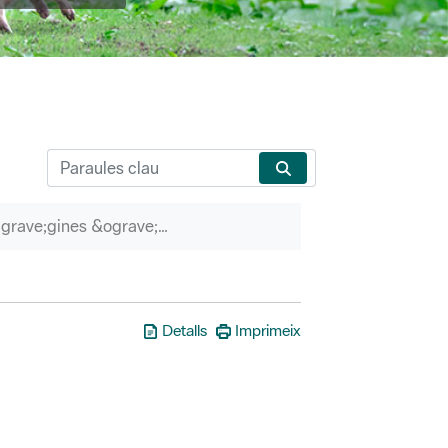
P&agrave;gines &ograve;rfenes
Detalls
Imprimeix