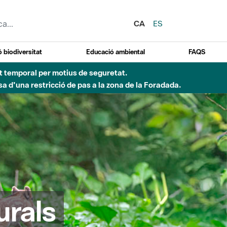
CA
ES
 biodiversitat
Educació ambiental
FAQS
ent temporal per motius de seguretat.
a d'una restricció de pas a la zona de la Foradada.
urals