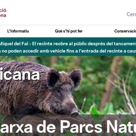
L'Informatiu
Què s'hi pot fer
Conservació
nt Miquel del Fai - El recinte reobre al públic després del tancam
o poden accedir amb vehicle fins a l'entrada del recinte a caus
ricana
arxa de Parcs Nat