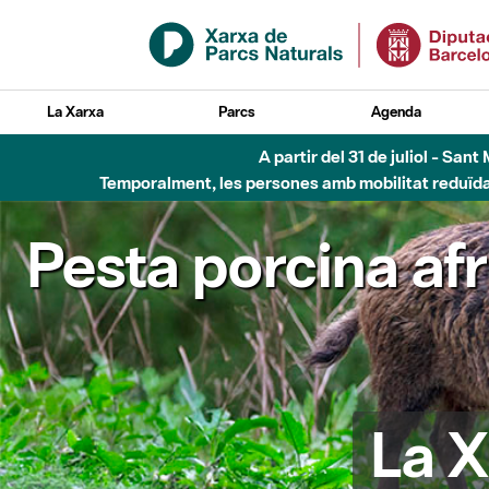
Salta al contingut principal
La Xarxa
Parcs
Agenda
A partir del 31 de juliol - Sa
Temporalment, les persones amb mobilitat reduïda n
Pesta porcina af
La X