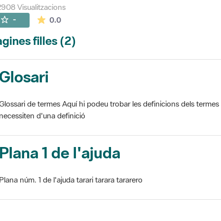
908 Visualitzacions
La mitjana de les valoracions és de 0 estrelles de
-
0.0
gines filles (2)
Glosari
Glossari de termes Aquí hi podeu trobar les definicions dels termes
necessiten d'una definició
Plana 1 de l'ajuda
Plana núm. 1 de l'ajuda tarari tarara tararero