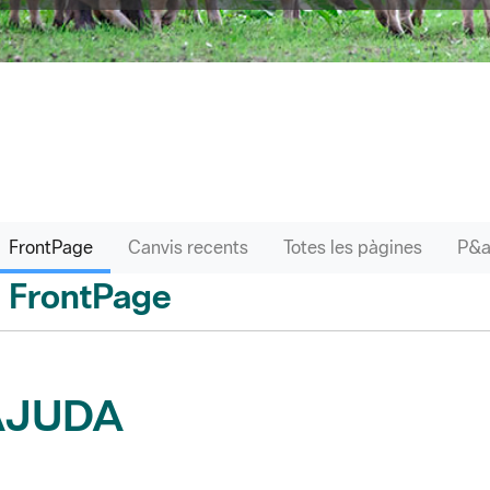
FrontPage
Canvis recents
Totes les pàgines
FrontPage
 enrere
AJUDA