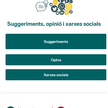
Suggeriments, opinió i xarxes socials
Suggeriments
Opina
Xarxes socials