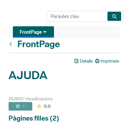
FrontPage
FrontPage
Vés enrere
Detalls
Imprimeix
AJUDA
252802 Visualitzacions
La mitjana de les valoracions és de 0 estr
-
0.0
Pàgines filles (2)