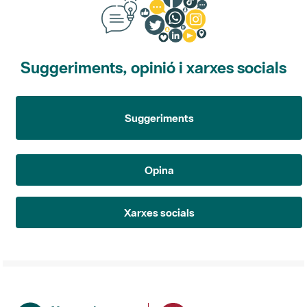
Suggeriments, opinió i xarxes socials
Suggeriments
Opina
Xarxes socials