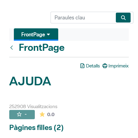
FrontPage
FrontPage
Vés enrere
Detalls
Imprimeix
AJUDA
252908 Visualitzacions
La mitjana de les valoracions és de 0 estr
-
0.0
Pàgines filles (2)