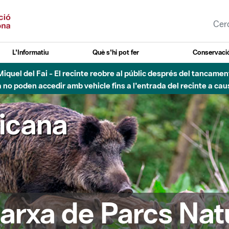
L'Informatiu
Què s'hi pot fer
Conservació
nt Miquel del Fai - El recinte reobre al públic després del tancam
o poden accedir amb vehicle fins a l'entrada del recinte a caus
ricana
arxa de Parcs Nat