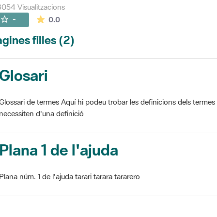
054 Visualitzacions
La mitjana de les valoracions és de 0 estrelles de
-
0.0
gines filles (2)
Glosari
Glossari de termes Aquí hi podeu trobar les definicions dels termes
necessiten d'una definició
Plana 1 de l'ajuda
Plana núm. 1 de l'ajuda tarari tarara tararero