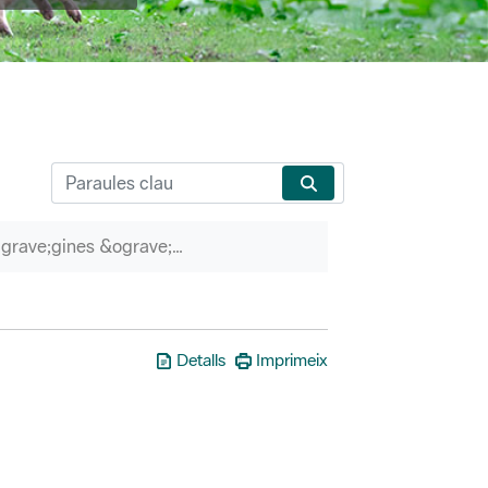
P&agrave;gines &ograve;rfenes
Detalls
Imprimeix