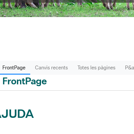
FrontPage
Canvis recents
Totes les pàgines
FrontPage
 enrere
AJUDA