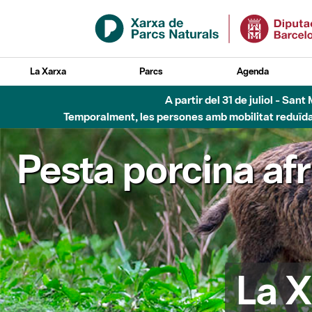
Salta al contingut principal
La Xarxa
Parcs
Agenda
A partir del 31 de juliol - Sa
Temporalment, les persones amb mobilitat reduïda n
Pesta porcina af
La X