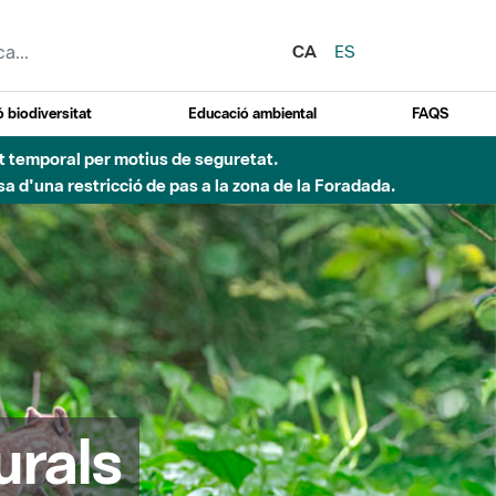
CA
ES
 biodiversitat
Educació ambiental
FAQS
ent temporal per motius de seguretat.
a d'una restricció de pas a la zona de la Foradada.
urals