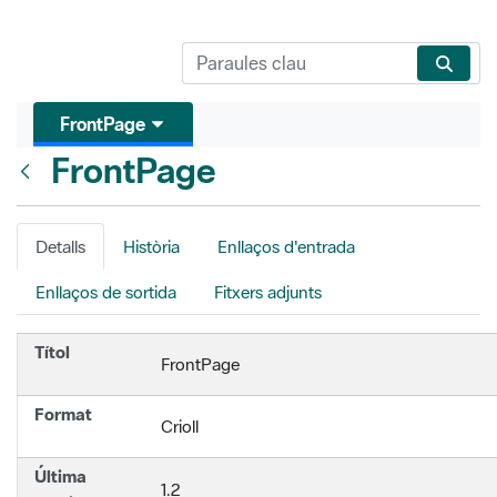
FrontPage
FrontPage
Vés enrere
Detalls
Història
Enllaços d'entrada
Enllaços de sortida
Fitxers adjunts
Títol
FrontPage
Format
Crioll
Última
1.2