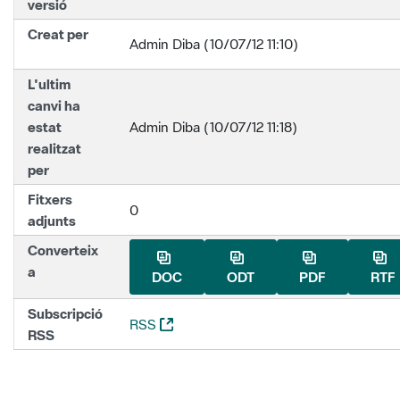
versió
Creat per
Admin Diba (10/07/12 11:10)
L'ultim
canvi ha
estat
Admin Diba (10/07/12 11:18)
realitzat
per
Fitxers
0
adjunts
Converteix
a
DOC
ODT
PDF
RTF
Subscripció
(Obre una nova finestra)
RSS
RSS