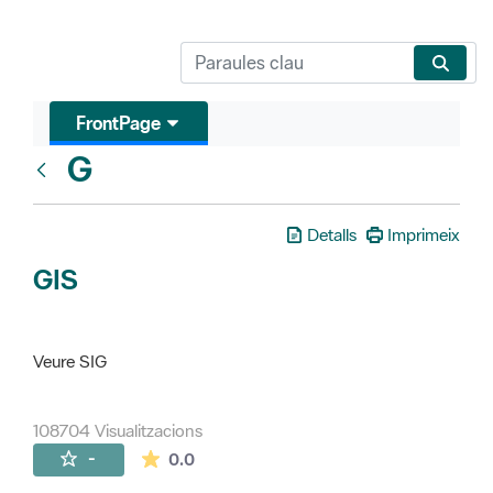
FrontPage
G
Glosari
Detalls
Imprimeix
GIS
Veure SIG
108704 Visualitzacions
La mitjana de les valoracions és de 0 estr
-
0.0