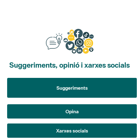
Suggeriments, opinió i xarxes socials
Suggeriments
Opina
Xarxes socials