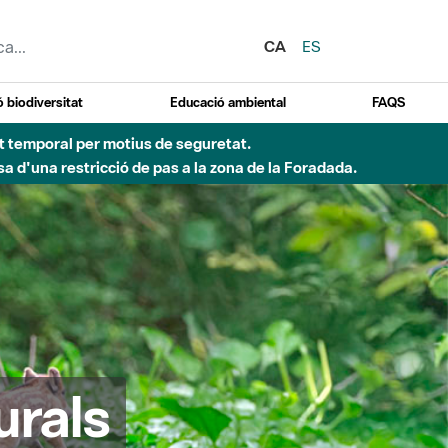
CA
ES
 biodiversitat
Educació ambiental
FAQS
ent temporal per motius de seguretat.
a d'una restricció de pas a la zona de la Foradada.
urals