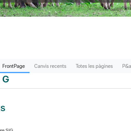
FrontPage
Canvis recents
Totes les pàgines
G
sari
IS
re SIG