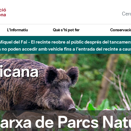
L'Informatiu
Què s'hi pot fer
Conservació
nt Miquel del Fai - El recinte reobre al públic després del tancam
o poden accedir amb vehicle fins a l'entrada del recinte a caus
ricana
arxa de Parcs Nat