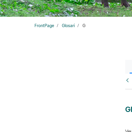
FrontPage
Glosari
G
Glo
G
Veu