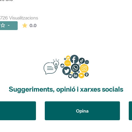
726 Visualitzacions
La mitjana de les valoracions és de 0 estrelles de
-
0.0
Suggeriments, opinió i xarxes socials
Opina