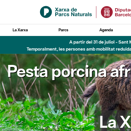
Salta al contingut principal
La Xarxa
Parcs
Agenda
A partir del 31 de juliol - Sa
Temporalment, les persones amb mobilitat reduïda n
Pesta porcina af
La X