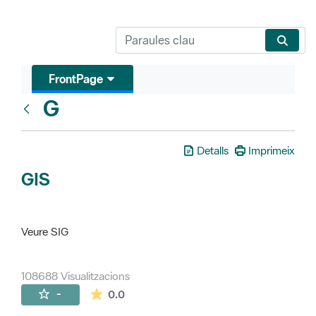
FrontPage
G
Glosari
Detalls
Imprimeix
GIS
Veure SIG
108688 Visualitzacions
La mitjana de les valoracions és de 0 estr
-
0.0