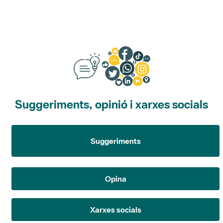
Suggeriments, opinió i xarxes socials
Suggeriments
Opina
Xarxes socials