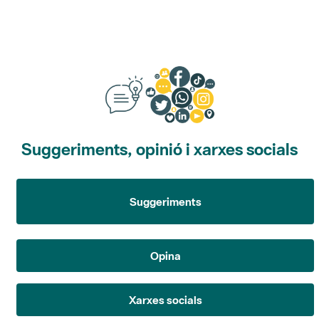
Suggeriments, opinió i xarxes socials
Suggeriments
Opina
Xarxes socials