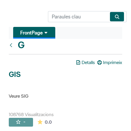
FrontPage
G
Glosari
Detalls
Imprimeix
GIS
Veure SIG
108768 Visualitzacions
La mitjana de les valoracions és de 0 estr
-
0.0