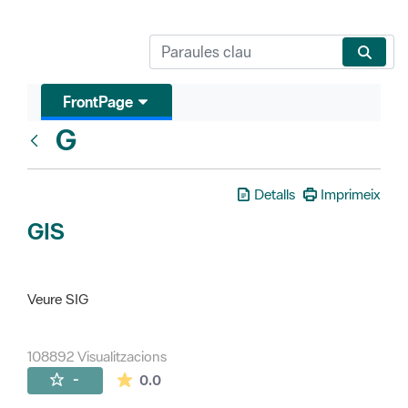
FrontPage
G
Glosari
Detalls
Imprimeix
GIS
Veure SIG
108892 Visualitzacions
La mitjana de les valoracions és de 0 estr
-
0.0