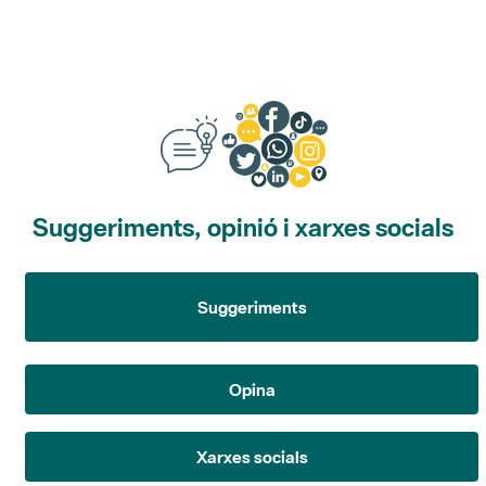
Suggeriments, opinió i xarxes socials
Suggeriments
Opina
Xarxes socials