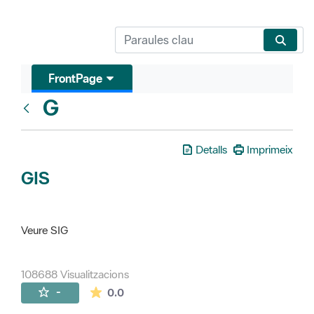
FrontPage
G
Glosari
Detalls
Imprimeix
GIS
Veure SIG
108688 Visualitzacions
La mitjana de les valoracions és de 0 estr
-
0.0