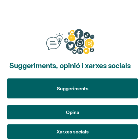
Suggeriments, opinió i xarxes socials
Suggeriments
Opina
Xarxes socials