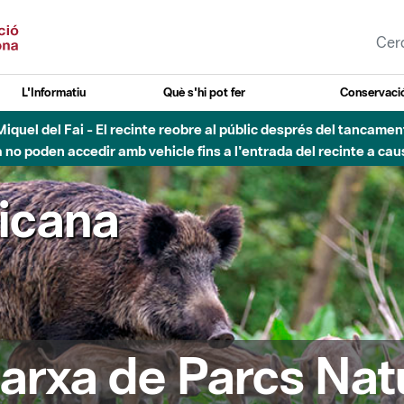
L'Informatiu
Què s'hi pot fer
Conservació
nt Miquel del Fai - El recinte reobre al públic després del tancam
o poden accedir amb vehicle fins a l'entrada del recinte a caus
ricana
arxa de Parcs Nat