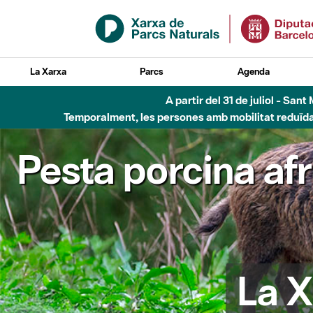
Salta al contingut principal
La Xarxa
Parcs
Agenda
A partir del 31 de juliol - Sa
Temporalment, les persones amb mobilitat reduïda n
Pesta porcina af
La X