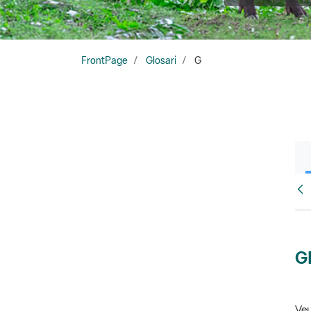
FrontPage
Glosari
G
Glo
G
Veu