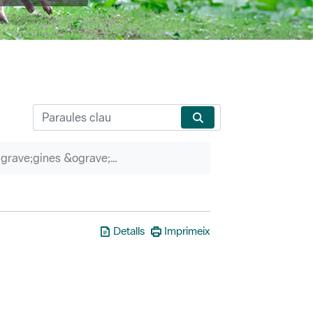
P&agrave;gines &ograve;rfenes
Detalls
Imprimeix