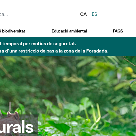
CA
ES
 biodiversitat
Educació ambiental
FAQS
ent temporal per motius de seguretat.
a d'una restricció de pas a la zona de la Foradada.
urals