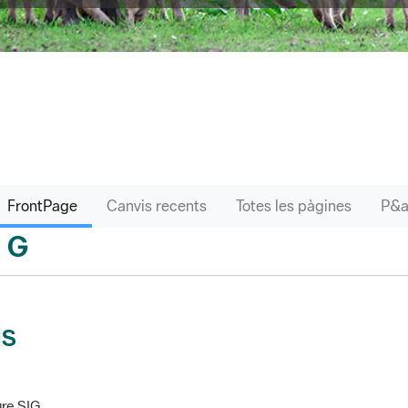
FrontPage
Canvis recents
Totes les pàgines
G
sari
IS
re SIG