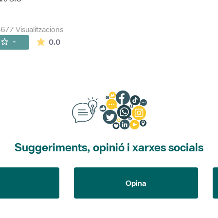
677 Visualitzacions
La mitjana de les valoracions és de 0 estrelles de
-
0.0
Suggeriments, opinió i xarxes socials
Opina