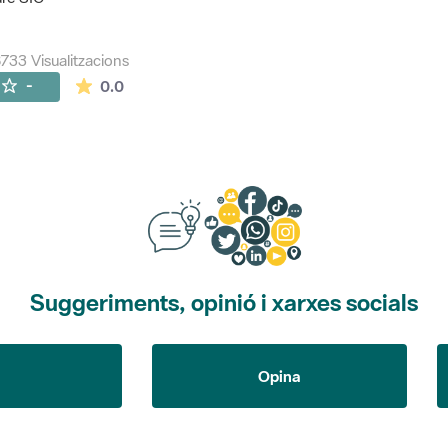
733 Visualitzacions
La mitjana de les valoracions és de 0 estrelles de
-
0.0
Suggeriments, opinió i xarxes socials
Opina