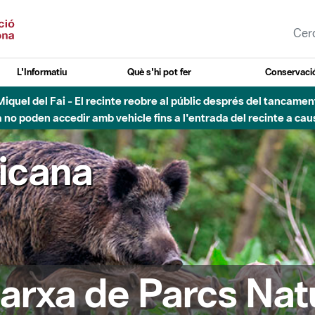
L'Informatiu
Què s'hi pot fer
Conservació
nt Miquel del Fai - El recinte reobre al públic després del tancam
o poden accedir amb vehicle fins a l'entrada del recinte a caus
ricana
arxa de Parcs Nat