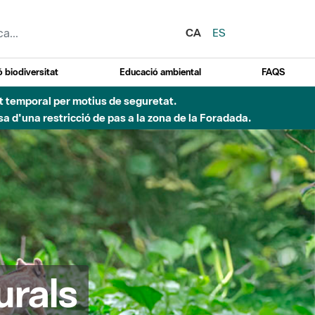
CA
ES
 biodiversitat
Educació ambiental
FAQS
ent temporal per motius de seguretat.
a d'una restricció de pas a la zona de la Foradada.
urals