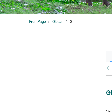
FrontPage
Glosari
G
Glo
G
Veu