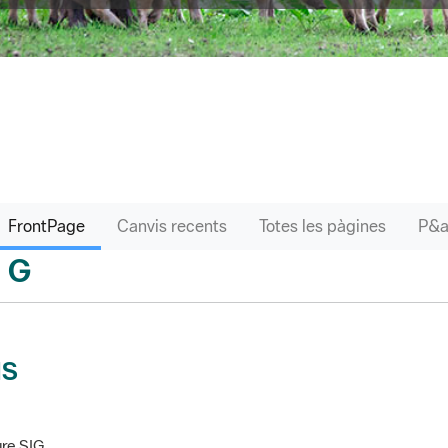
FrontPage
Canvis recents
Totes les pàgines
G
sari
IS
re SIG