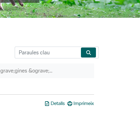
P&agrave;gines &ograve;rfenes
Detalls
Imprimeix