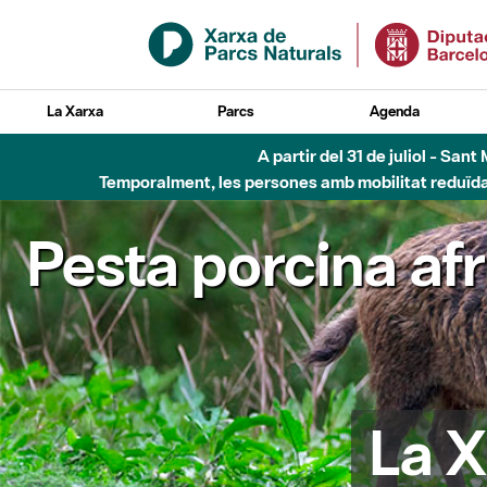
Salta al contingut principal
La Xarxa
Parcs
Agenda
A partir del 31 de juliol - Sa
Temporalment, les persones amb mobilitat reduïda n
Pesta porcina af
La X