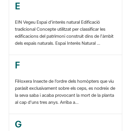
EIN Vegeu Espai d'interès natural Edificació
tradicional Concepte utilitzat per classificar les
edificacions del patrimoni construït dins de l'àmbit
dels espais naturals. Espai Interès Natural ...
F
Fil·loxera Insecte de l'ordre dels homòpters que viu
paràsit exclusivament sobre els ceps, es nodreix de
la seva saba i acaba provocant la mort de la planta
al cap d'uns tres anys. Arriba a...
G
GIS Veure SIG