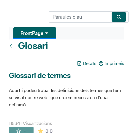
FrontPage
Glosari
FrontPage
Detalls
Imprimeix
Glossari de termes
Aquí hi podeu trobar les definicions dels termes que fem
servir al nostre web i que creiem necessiten d'una
definició
115341 Visualitzacions
La mitjana de les valoracions és de 0 estr
-
0.0
Pàgines filles (16)