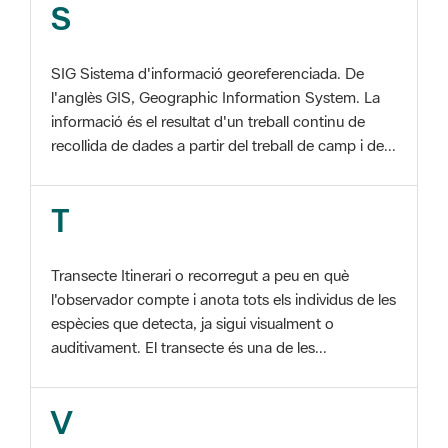
SIG Sistema d'informació georeferenciada. De
l'anglès GIS, Geographic Information System. La
informació és el resultat d'un treball continu de
recollida de dades a partir del treball de camp i de...
T
Transecte Itinerari o recorregut a peu en què
l'observador compte i anota tots els individus de les
espècies que detecta, ja sigui visualment o
auditivament. El transecte és una de les...
V
Viu el Parc, Programa Programa organitzat per
l'Àrea d'Espais Naturals de la Diputació de