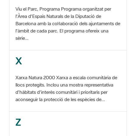
Barcelona amb la col·laboració dels ajuntaments de
l'àmbit de cada parc. El programa ofereix una
sèrie...
X
Xarxa Natura 2000 Xarxa a escala comunitària de
llocs protegits. Inclou una mostra representativa
d'hàbitats d'interès comunitàri i prioritaris per
aconseguir la protecció de les espècies de...
Z
ZEC Zona d'especial conservació. En la fase
tercera de Xarxa Natura 2000 els llocs
d'importància comunitària són designats com a