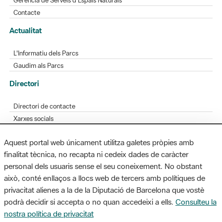
L'Informatiu dels Parcs
Gaudim als Parcs
Directori
Directori de contacte
Xarxes socials
Aplicacions mòbils
Bústia de suggeriments
Opineu sobre els parcs
Aquest portal web únicament utilitza galetes pròpies amb
finalitat tècnica, no recapta ni cedeix dades de caràcter
personal dels usuaris sense el seu coneixement. No obstant
MAPA WEB
AVÍS LEGAL
ACCESSIBILITAT
això, conté enllaços a llocs web de tercers amb polítiques de
privacitat alienes a la de la Diputació de Barcelona que vostè
Diputació de Barcelona. Edifici Llacuna, 1a planta. Badajoz, 49. 08005
podrà decidir si accepta o no quan accedeixi a ells.
Consulteu la
Barcelona. Tel. 934 022 428 / xarxaparcs@diba.cat
nostra política de privacitat