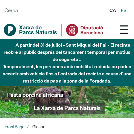
Salta al contingut principal
CA
ES
Fins al desembre de 2026 - Parc Fluvial Besòs -
Afectacions a la llera del Parc Fluvial del Besòs degut a
obres de construcció d'una passera sobre el riu
Pesta porcina africana
La Xarxa de Parcs Naturals
FrontPage
Glosari