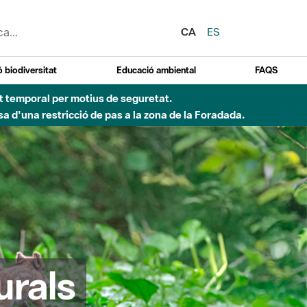
CA
ES
 biodiversitat
Educació ambiental
FAQS
d'incendi)
urals