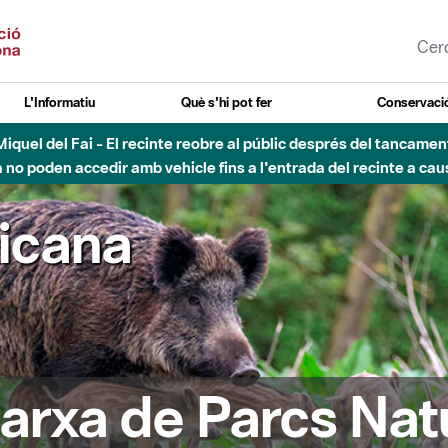
L'Informatiu
Què s'hi pot fer
Conservació
agost - Sant Llorenç-Obac - Nivell 3 del Pla Alfa (perill molt alt 
ricana
arxa de Parcs Nat