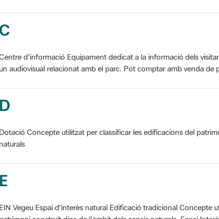
C
Centre d'informació Equipament dedicat a la informació dels visita
un audiovisual relacionat amb el parc. Pot comptar amb venda de p
D
Dotació Concepte utilitzat per classificar les edificacions del patrim
naturals
E
EIN Vegeu Espai d'interès natural Edificació tradicional Concepte util
patrimoni construït dins de l'àmbit dels espais naturals. Espai Interès