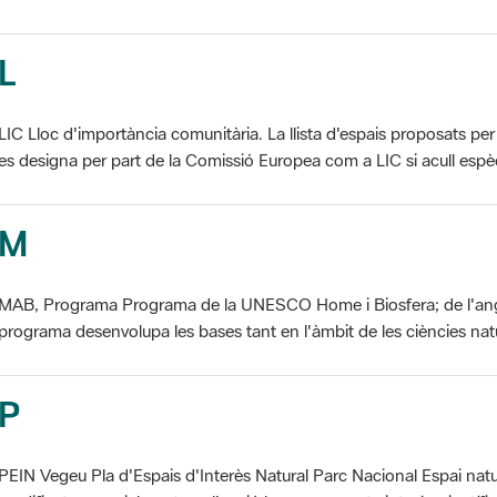
L
LIC Lloc d'importància comunitària. La llista d'espais proposats 
es designa per part de la Comissió Europea com a LIC si acull espèci
M
MAB, Programa Programa de la UNESCO Home i Biosfera; de l'an
programa desenvolupa les bases tant en l'àmbit de les ciències natur
P
PEIN Vegeu Pla d'Espais d'Interès Natural Parc Nacional Espai natu
modificat essencialment per l'acció humana, que te interès científic, p