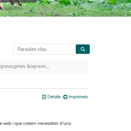
P&agrave;gines &ograve;rfenes
Detalls
Imprimeix
tre web i que creiem necessiten d'una