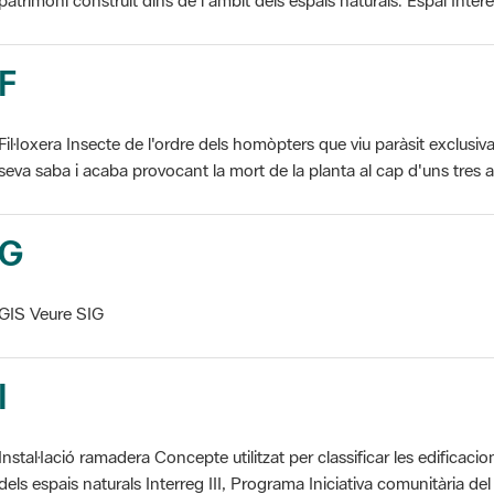
F
Fil·loxera Insecte de l'ordre dels homòpters que viu paràsit exclusi
seva saba i acaba provocant la mort de la planta al cap d'uns tres an
G
GIS Veure SIG
I
Instal·lació ramadera Concepte utilitzat per classificar les edificaci
dels espais naturals Interreg III, Programa Iniciativa comunitària del