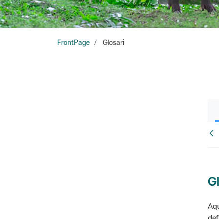
FrontPage
Glosari
Fr
Gl
Aqu
def