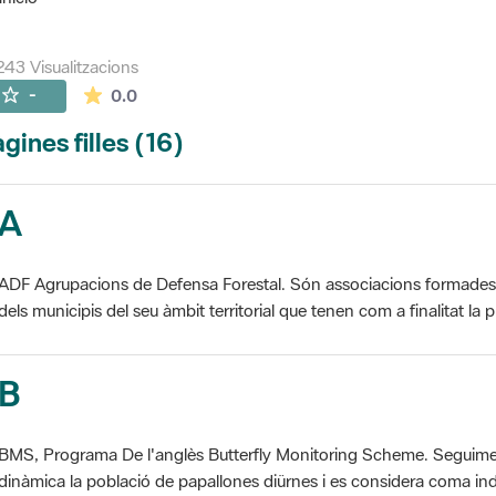
243 Visualitzacions
La mitjana de les valoracions és de 0 estrelles de
-
0.0
gines filles (16)
A
ADF Agrupacions de Defensa Forestal. Són associacions formades pe
dels municipis del seu àmbit territorial que tenen com a finalitat la pr
B
BMS, Programa De l'anglès Butterfly Monitoring Scheme. Seguime
dinàmica la població de papallones diürnes i es considera coma ind