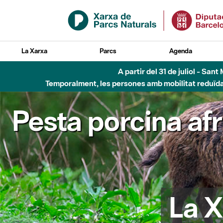
Salta al contingut principal
La Xarxa
Parcs
Agenda
5 d'
Pesta porcina af
La X