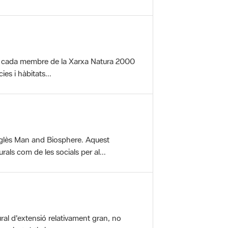
per cada membre de la Xarxa Natura 2000
es i hàbitats...
glès Man and Biosphere. Aquest
als com de les socials per al...
ral d'extensió relativament gran, no
aisatgístic i...