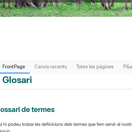
FrontPage
Canvis recents
Totes les pàgines
Glosari
ontPage
ossari de termes
í hi podeu trobar les definicions dels termes que fem servir al nos
inició