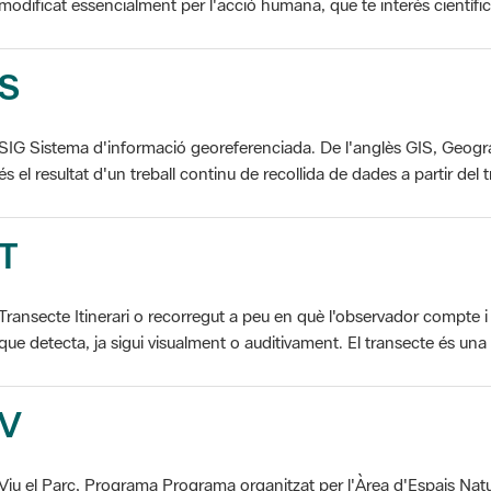
S
SIG Sistema d'informació georeferenciada. De l'anglès GIS, Geogr
és el resultat d'un treball continu de recollida de dades a partir del t
T
Transecte Itinerari o recorregut a peu en què l'observador compte i 
que detecta, ja sigui visualment o auditivament. El transecte és una d
V
Viu el Parc, Programa Programa organitzat per l'Àrea d'Espais Natu
col·laboració dels ajuntaments de l'àmbit de cada parc. El programa 