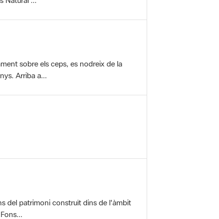
vament sobre els ceps, es nodreix de la
ys. Arriba a...
ons del patrimoni construït dins de l'àmbit
 Fons...