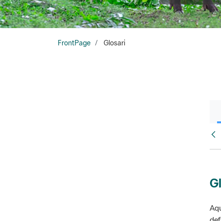
FrontPage
Glosari
Fr
Gl
Aqu
def