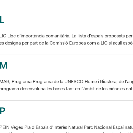
L
LIC Lloc d'importància comunitària. La llista d'espais proposats 
es designa per part de la Comissió Europea com a LIC si acull espèci
M
MAB, Programa Programa de la UNESCO Home i Biosfera; de l'an
programa desenvolupa les bases tant en l'àmbit de les ciències natur
P
PEIN Vegeu Pla d'Espais d'Interès Natural Parc Nacional Espai natu
modificat essencialment per l'acció humana, que te interès científic, p