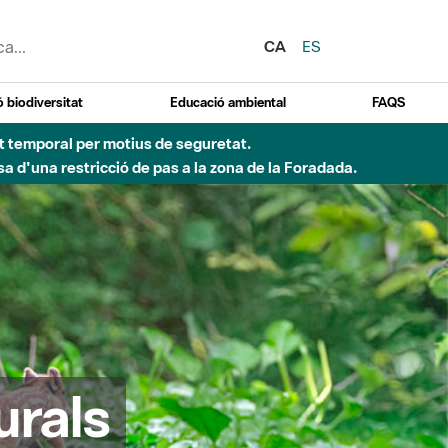
CA
ES
 biodiversitat
Educació ambiental
FAQS
d'incendi)
urals