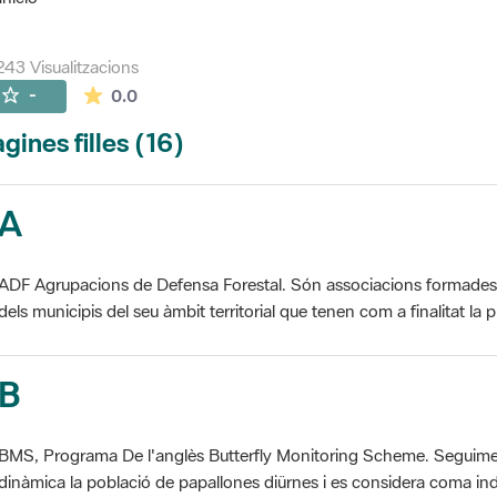
243 Visualitzacions
La mitjana de les valoracions és de 0 estrelles de
-
0.0
gines filles (16)
A
ADF Agrupacions de Defensa Forestal. Són associacions formades pe
dels municipis del seu àmbit territorial que tenen com a finalitat la pr
B
BMS, Programa De l'anglès Butterfly Monitoring Scheme. Seguime
dinàmica la població de papallones diürnes i es considera coma ind