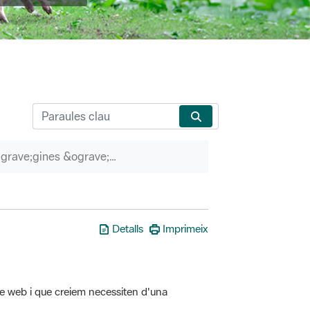
P&agrave;gines &ograve;rfenes
Detalls
Imprimeix
tre web i que creiem necessiten d'una