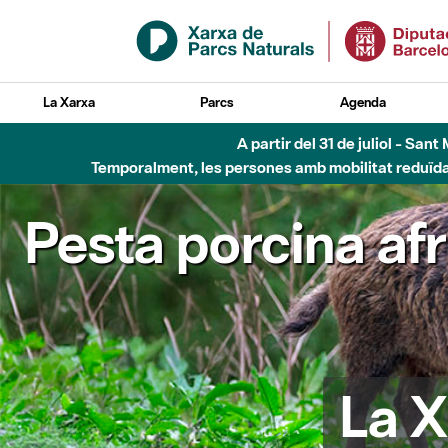
Salta al contingut principal
La Xarxa
Parcs
Agenda
5 d'
Pesta porcina af
La X