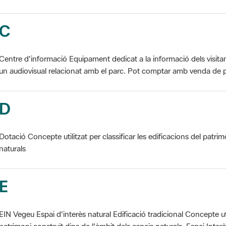
C
Centre d'informació Equipament dedicat a la informació dels visita
un audiovisual relacionat amb el parc. Pot comptar amb venda de p
D
Dotació Concepte utilitzat per classificar les edificacions del patrim
naturals
E
EIN Vegeu Espai d'interès natural Edificació tradicional Concepte util
patrimoni construït dins de l'àmbit dels espais naturals. Espai Interès