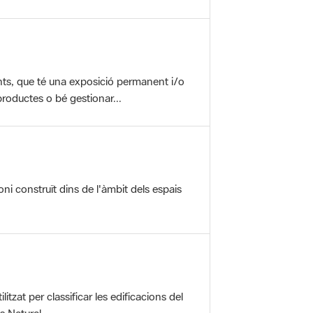
nts, que té una exposició permanent i/o
roductes o bé gestionar...
oni construït dins de l'àmbit dels espais
itzat per classificar les edificacions del
 Natural ...