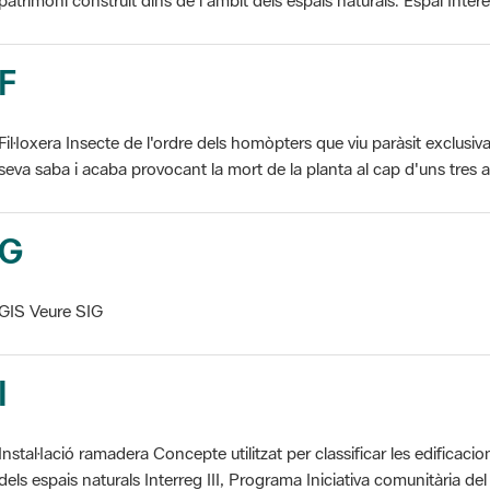
F
Fil·loxera Insecte de l'ordre dels homòpters que viu paràsit exclusi
seva saba i acaba provocant la mort de la planta al cap d'uns tres an
G
GIS Veure SIG
I
Instal·lació ramadera Concepte utilitzat per classificar les edificaci
dels espais naturals Interreg III, Programa Iniciativa comunitària del