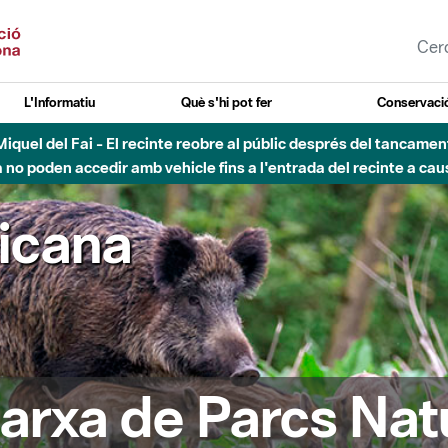
L'Informatiu
Què s'hi pot fer
Conservació
agost - Sant Llorenç-Obac - Nivell 3 del Pla Alfa (perill molt alt 
ricana
arxa de Parcs Nat