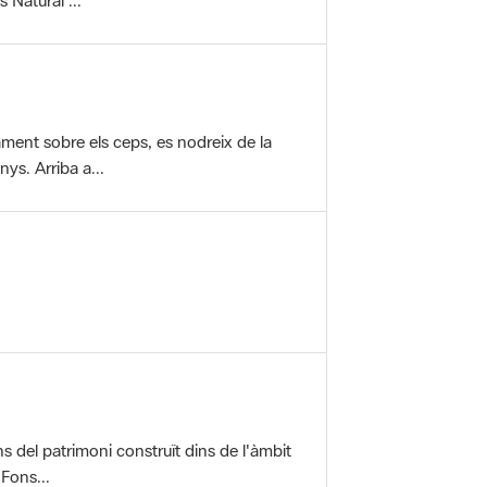
vament sobre els ceps, es nodreix de la
ys. Arriba a...
ons del patrimoni construït dins de l'àmbit
 Fons...