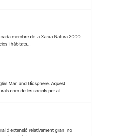
per cada membre de la Xarxa Natura 2000
es i hàbitats...
glès Man and Biosphere. Aquest
als com de les socials per al...
ral d'extensió relativament gran, no
aisatgístic i...