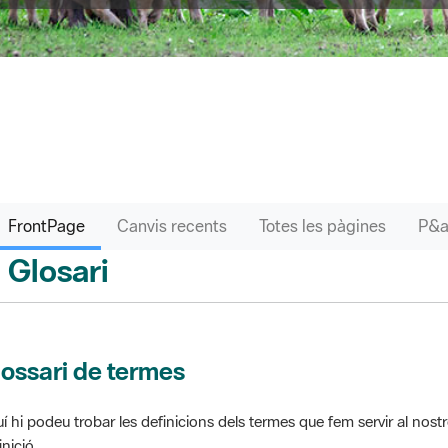
FrontPage
Canvis recents
Totes les pàgines
Glosari
ontPage
ossari de termes
í hi podeu trobar les definicions dels termes que fem servir al nos
inició