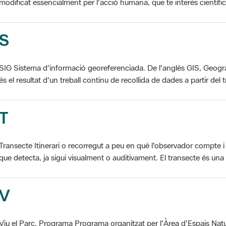
S
SIG Sistema d'informació georeferenciada. De l'anglès GIS, Geogr
és el resultat d'un treball continu de recollida de dades a partir del t
T
Transecte Itinerari o recorregut a peu en què l'observador compte i 
que detecta, ja sigui visualment o auditivament. El transecte és una d
V
Viu el Parc, Programa Programa organitzat per l'Àrea d'Espais Natu
col·laboració dels ajuntaments de l'àmbit de cada parc. El programa 