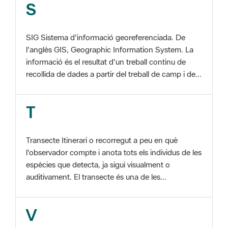
SIG Sistema d'informació georeferenciada. De
l'anglès GIS, Geographic Information System. La
informació és el resultat d'un treball continu de
recollida de dades a partir del treball de camp i de...
T
Transecte Itinerari o recorregut a peu en què
l'observador compte i anota tots els individus de les
espècies que detecta, ja sigui visualment o
auditivament. El transecte és una de les...
V
Viu el Parc, Programa Programa organitzat per
l'Àrea d'Espais Naturals de la Diputació de