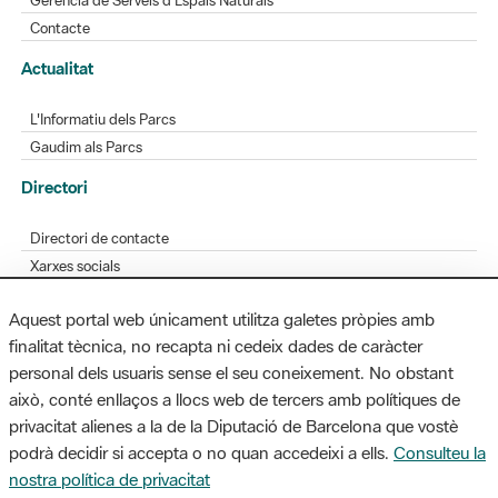
L'Informatiu dels Parcs
Gaudim als Parcs
Directori
Directori de contacte
Xarxes socials
Aplicacions mòbils
Bústia de suggeriments
Opineu sobre els parcs
Aquest portal web únicament utilitza galetes pròpies amb
finalitat tècnica, no recapta ni cedeix dades de caràcter
personal dels usuaris sense el seu coneixement. No obstant
MAPA WEB
AVÍS LEGAL
ACCESSIBILITAT
això, conté enllaços a llocs web de tercers amb polítiques de
privacitat alienes a la de la Diputació de Barcelona que vostè
Diputació de Barcelona. Edifici Llacuna, 1a planta. Badajoz, 49. 08005
podrà decidir si accepta o no quan accedeixi a ells.
Consulteu la
Barcelona. Tel. 934 022 428 / xarxaparcs@diba.cat
nostra política de privacitat