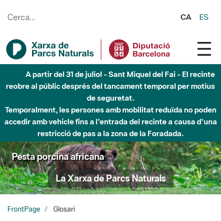
Salta al contingut principal
CA
ES
Fins al desembre de 2026 - Parc Fluvial Besòs -
Afectacions a la llera del Parc Fluvial del Besòs degut a
obres de construcció d'una passera sobre el riu
Pesta porcina africana
La Xarxa de Parcs Naturals
FrontPage
Glosari