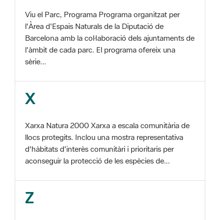
Barcelona amb la col·laboració dels ajuntaments de
l'àmbit de cada parc. El programa ofereix una
sèrie...
X
Xarxa Natura 2000 Xarxa a escala comunitària de
llocs protegits. Inclou una mostra representativa
d'hàbitats d'interès comunitàri i prioritaris per
aconseguir la protecció de les espècies de...
Z
ZEC Zona d'especial conservació. En la fase
tercera de Xarxa Natura 2000 els llocs
d'importància comunitària són designats com a