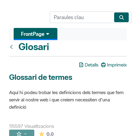
FrontPage
Glosari
FrontPage
Detalls
Imprimeix
Glossari de termes
Aquí hi podeu trobar les definicions dels termes que fem
servir al nostre web i que creiem necessiten d'una
definició
115597 Visualitzacions
La mitjana de les valoracions és de 0 estr
-
0.0
Pàgines filles (16)