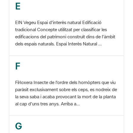
EIN Vegeu Espai d'interès natural Edificació
tradicional Concepte utilitzat per classificar les
edificacions del patrimoni construït dins de l'àmbit
dels espais naturals. Espai Interès Natural ...
F
Fil·loxera Insecte de l'ordre dels homòpters que viu
paràsit exclusivament sobre els ceps, es nodreix de
la seva saba i acaba provocant la mort de la planta
al cap d'uns tres anys. Arriba a...
G
GIS Veure SIG