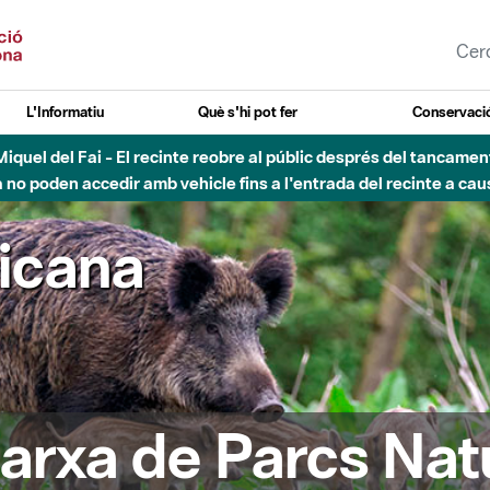
L'Informatiu
Què s'hi pot fer
Conservació
esòs - Afectacions a la llera del Parc Fluvial del Besòs degut a
ricana
arxa de Parcs Nat