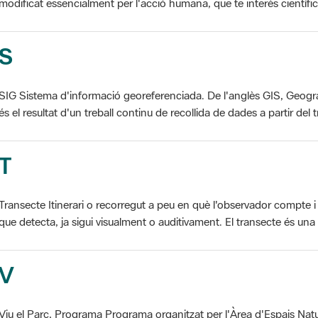
S
SIG Sistema d'informació georeferenciada. De l'anglès GIS, Geogr
és el resultat d'un treball continu de recollida de dades a partir del t
T
Transecte Itinerari o recorregut a peu en què l'observador compte i 
que detecta, ja sigui visualment o auditivament. El transecte és una d
V
Viu el Parc, Programa Programa organitzat per l'Àrea d'Espais Natu
col·laboració dels ajuntaments de l'àmbit de cada parc. El programa 