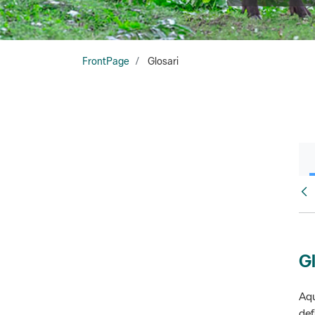
FrontPage
Glosari
Fr
Gl
Aqu
def