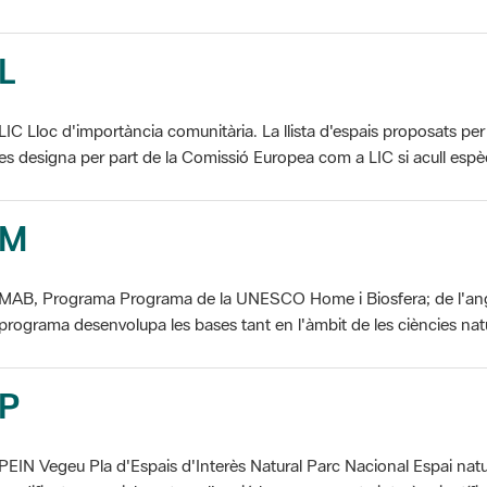
L
LIC Lloc d'importància comunitària. La llista d'espais proposats 
es designa per part de la Comissió Europea com a LIC si acull espèci
M
MAB, Programa Programa de la UNESCO Home i Biosfera; de l'an
programa desenvolupa les bases tant en l'àmbit de les ciències natur
P
PEIN Vegeu Pla d'Espais d'Interès Natural Parc Nacional Espai natu
modificat essencialment per l'acció humana, que te interès científic, p