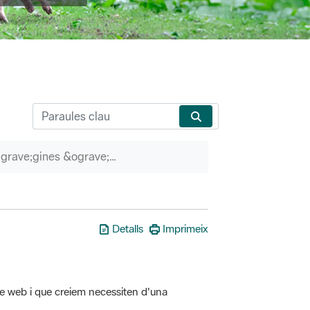
P&agrave;gines &ograve;rfenes
Detalls
Imprimeix
tre web i que creiem necessiten d'una