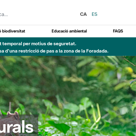
CA
ES
 biodiversitat
Educació ambiental
FAQS
 obres de construcció d'una passera sobre el riu
urals