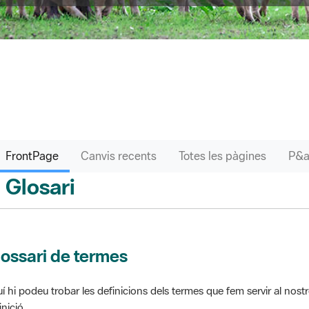
FrontPage
Canvis recents
Totes les pàgines
Glosari
ontPage
ossari de termes
í hi podeu trobar les definicions dels termes que fem servir al nos
inició