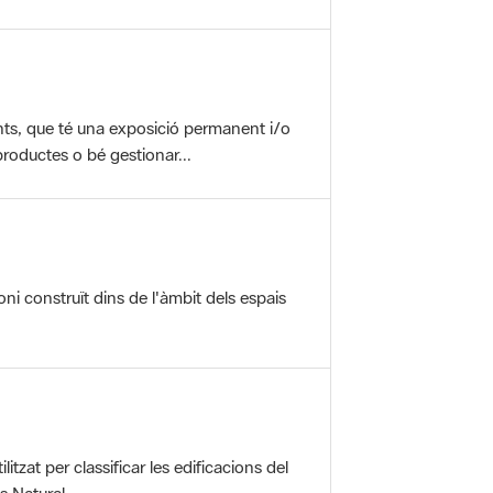
nts, que té una exposició permanent i/o
roductes o bé gestionar...
oni construït dins de l'àmbit dels espais
itzat per classificar les edificacions del
 Natural ...