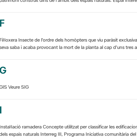
F
Fil·loxera Insecte de l'ordre dels homòpters que viu paràsit exclusi
seva saba i acaba provocant la mort de la planta al cap d'uns tres an
G
GIS Veure SIG
I
Instal·lació ramadera Concepte utilitzat per classificar les edificaci
dels espais naturals Interreg III, Programa Iniciativa comunitària del