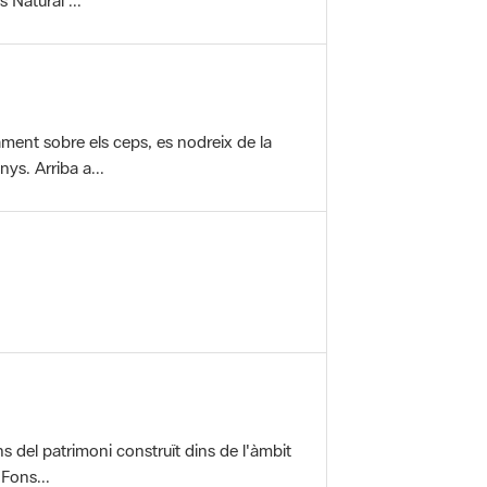
vament sobre els ceps, es nodreix de la
ys. Arriba a...
ons del patrimoni construït dins de l'àmbit
 Fons...