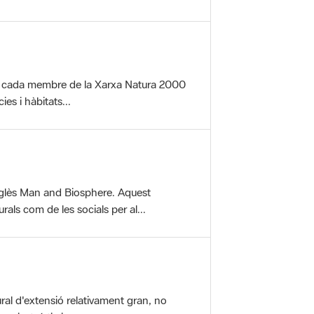
per cada membre de la Xarxa Natura 2000
es i hàbitats...
glès Man and Biosphere. Aquest
als com de les socials per al...
ral d'extensió relativament gran, no
aisatgístic i...