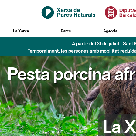
Salta al contingut principal
La Xarxa
Parcs
Agenda
Fins al desembre de 2026 - Parc Fluvial B
Pesta porcina af
La X