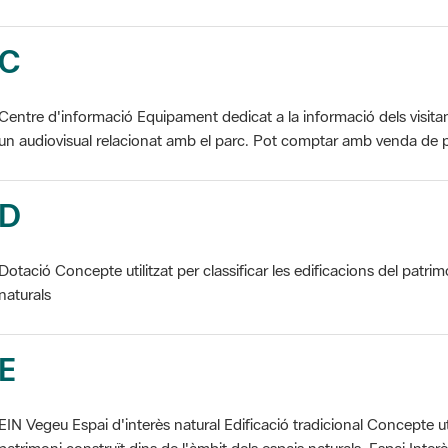
C
Centre d'informació Equipament dedicat a la informació dels visita
un audiovisual relacionat amb el parc. Pot comptar amb venda de p
D
Dotació Concepte utilitzat per classificar les edificacions del patrim
naturals
E
EIN Vegeu Espai d'interès natural Edificació tradicional Concepte util
patrimoni construït dins de l'àmbit dels espais naturals. Espai Interès