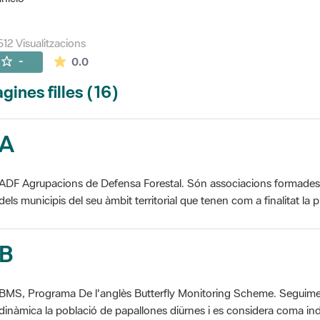
512 Visualitzacions
La mitjana de les valoracions és de 0 estrelles de
-
0.0
gines filles (16)
A
ADF Agrupacions de Defensa Forestal. Són associacions formades pe
dels municipis del seu àmbit territorial que tenen com a finalitat la pr
B
BMS, Programa De l'anglès Butterfly Monitoring Scheme. Seguime
dinàmica la població de papallones diürnes i es considera coma ind