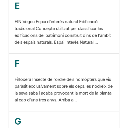
EIN Vegeu Espai d'interès natural Edificació
tradicional Concepte utilitzat per classificar les
edificacions del patrimoni construït dins de l'àmbit
dels espais naturals. Espai Interès Natural ...
F
Fil·loxera Insecte de l'ordre dels homòpters que viu
paràsit exclusivament sobre els ceps, es nodreix de
la seva saba i acaba provocant la mort de la planta
al cap d'uns tres anys. Arriba a...
G
GIS Veure SIG