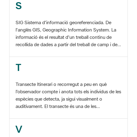
SIG Sistema d'informació georeferenciada. De
l'anglès GIS, Geographic Information System. La
informació és el resultat d'un treball continu de
recollida de dades a partir del treball de camp i de...
T
Transecte Itinerari o recorregut a peu en què
l'observador compte i anota tots els individus de les
espècies que detecta, ja sigui visualment o
auditivament. El transecte és una de les...
V
Viu el Parc, Programa Programa organitzat per
l'Àrea d'Espais Naturals de la Diputació de