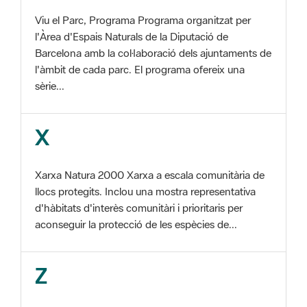
Barcelona amb la col·laboració dels ajuntaments de
l'àmbit de cada parc. El programa ofereix una
sèrie...
X
Xarxa Natura 2000 Xarxa a escala comunitària de
llocs protegits. Inclou una mostra representativa
d'hàbitats d'interès comunitàri i prioritaris per
aconseguir la protecció de les espècies de...
Z
ZEC Zona d'especial conservació. En la fase
tercera de Xarxa Natura 2000 els llocs
d'importància comunitària són designats com a