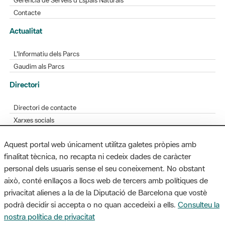
L'Informatiu dels Parcs
Gaudim als Parcs
Directori
Directori de contacte
Xarxes socials
Aplicacions mòbils
Bústia de suggeriments
Opineu sobre els parcs
Aquest portal web únicament utilitza galetes pròpies amb
finalitat tècnica, no recapta ni cedeix dades de caràcter
personal dels usuaris sense el seu coneixement. No obstant
MAPA WEB
AVÍS LEGAL
ACCESSIBILITAT
això, conté enllaços a llocs web de tercers amb polítiques de
privacitat alienes a la de la Diputació de Barcelona que vostè
Diputació de Barcelona. Edifici Llacuna, 1a planta. Badajoz, 49. 08005
podrà decidir si accepta o no quan accedeixi a ells.
Consulteu la
Barcelona. Tel. 934 022 428 / xarxaparcs@diba.cat
nostra política de privacitat