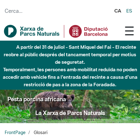
Salta al contingut principal
CA
ES
Fins al desembre de 2026 - Parc Fluvial Besòs -
Afectacions a la llera del Parc Fluvial del Besòs degut a
obres de construcció d'una passera sobre el riu
Pesta porcina africana
La Xarxa de Parcs Naturals
FrontPage
Glosari