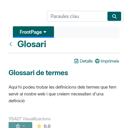
FrontPage
Glosari
FrontPage
Detalls
Imprimeix
Glossari de termes
Aquí hi podeu trobar les definicions dels termes que fem
servir al nostre web i que creiem necessiten d'una
definició
115427 Visualitzacions
La mitjana de les valoracions és de 0 estr
-
0.0
Pàgines filles (16)