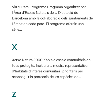
l'àmbit de cada parc. El programa ofereix una
sèrie...
X
Xarxa Natura 2000 Xarxa a escala comunitària de
llocs protegits. Inclou una mostra representativa
d'hàbitats d'interès comunitàri i prioritaris per
aconseguir la protecció de les espècies de...
Z
ZEC Zona d'especial conservació. En la fase
tercera de Xarxa Natura 2000 els llocs
d'importància comunitària són designats com a
Zones d'Especial Conservació. ZEPA Zona