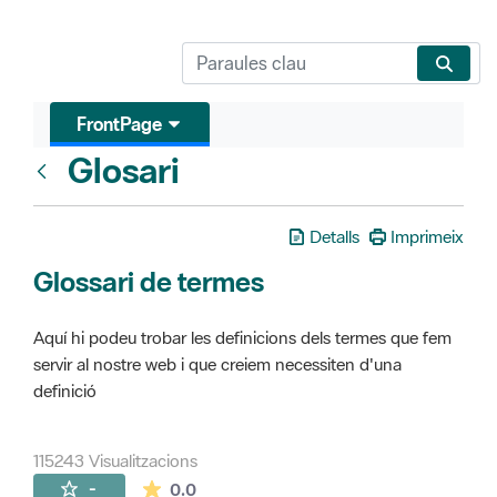
FrontPage
Glosari
FrontPage
Detalls
Imprimeix
Glossari de termes
Aquí hi podeu trobar les definicions dels termes que fem
servir al nostre web i que creiem necessiten d'una
definició
115243 Visualitzacions
La mitjana de les valoracions és de 0 estr
-
0.0
Pàgines filles (16)