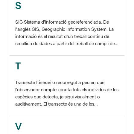
l'anglès GIS, Geographic Information System. La
informació és el resultat d'un treball continu de
recollida de dades a partir del treball de camp i de...
T
Transecte Itinerari o recorregut a peu en què
l'observador compte i anota tots els individus de les
espècies que detecta, ja sigui visualment o
auditivament. El transecte és una de les...
V
Viu el Parc, Programa Programa organitzat per
l'Àrea d'Espais Naturals de la Diputació de
Barcelona amb la col·laboració dels ajuntaments de