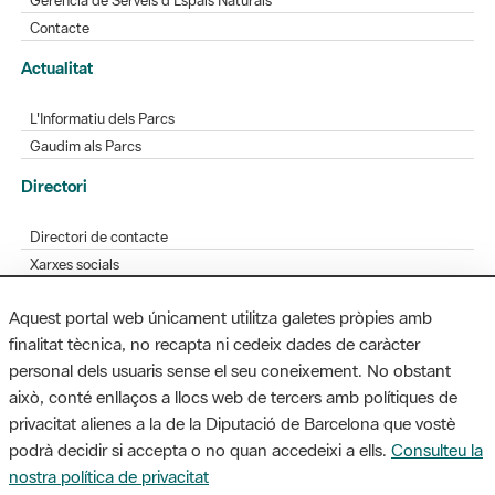
L'Informatiu dels Parcs
Gaudim als Parcs
Directori
Directori de contacte
Xarxes socials
Aplicacions mòbils
Bústia de suggeriments
Opineu sobre els parcs
Aquest portal web únicament utilitza galetes pròpies amb
finalitat tècnica, no recapta ni cedeix dades de caràcter
MAPA WEB
AVÍS LEGAL
ACCESSIBILITAT
personal dels usuaris sense el seu coneixement. No obstant
això, conté enllaços a llocs web de tercers amb polítiques de
Diputació de Barcelona. Edifici Llacuna, 1a planta. Badajoz, 49. 08005
privacitat alienes a la de la Diputació de Barcelona que vostè
Barcelona. Tel. 934 022 428 / xarxaparcs@diba.cat
podrà decidir si accepta o no quan accedeixi a ells.
Consulteu la
nostra política de privacitat