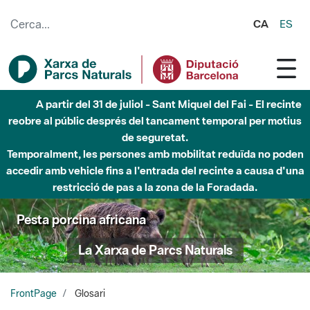
Salta al contingut principal
CA
ES
5 d'agost - Sant Llorenç-Obac - Nivell 3 del Pla Alfa
(perill molt alt d'incendi)
Pesta porcina africana
La Xarxa de Parcs Naturals
FrontPage
Glosari