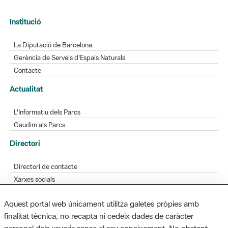
Institució
La Diputació de Barcelona
Gerència de Serveis d'Espais Naturals
Contacte
Actualitat
L'Informatiu dels Parcs
Gaudim als Parcs
Directori
Directori de contacte
Xarxes socials
Aplicacions mòbils
Aquest portal web únicament utilitza galetes pròpies amb
Bústia de suggeriments
finalitat tècnica, no recapta ni cedeix dades de caràcter
Opineu sobre els parcs