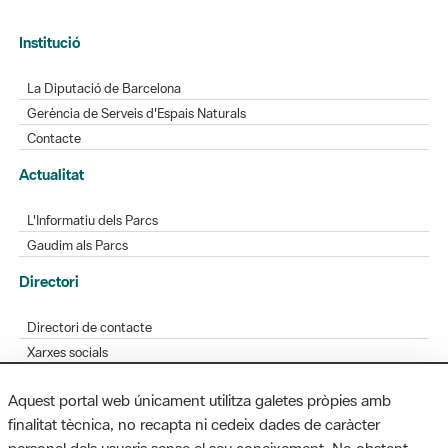
Institució
La Diputació de Barcelona
Gerència de Serveis d'Espais Naturals
Contacte
Actualitat
L'Informatiu dels Parcs
Gaudim als Parcs
Directori
Directori de contacte
Xarxes socials
Aplicacions mòbils
Aquest portal web únicament utilitza galetes pròpies amb
Bústia de suggeriments
finalitat tècnica, no recapta ni cedeix dades de caràcter
Opineu sobre els parcs