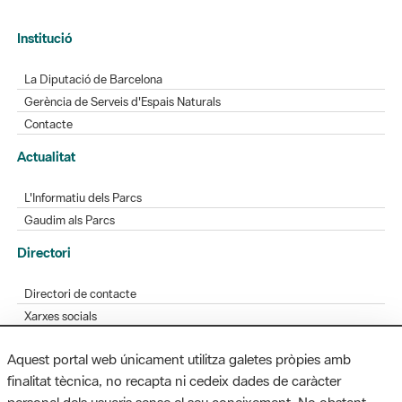
Institució
La Diputació de Barcelona
Gerència de Serveis d'Espais Naturals
Contacte
Actualitat
L'Informatiu dels Parcs
Gaudim als Parcs
Directori
Directori de contacte
Xarxes socials
Aplicacions mòbils
Aquest portal web únicament utilitza galetes pròpies amb
Bústia de suggeriments
finalitat tècnica, no recapta ni cedeix dades de caràcter
Opineu sobre els parcs