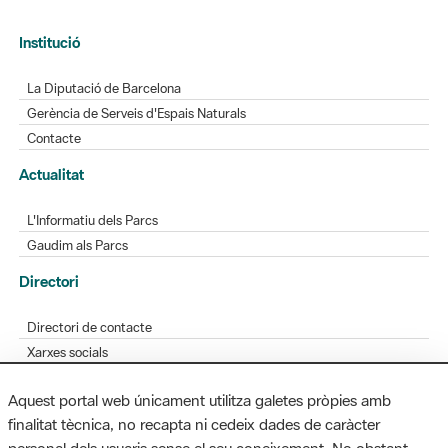
Institució
La Diputació de Barcelona
Gerència de Serveis d'Espais Naturals
Contacte
Actualitat
L'Informatiu dels Parcs
Gaudim als Parcs
Directori
Directori de contacte
Xarxes socials
Aplicacions mòbils
Aquest portal web únicament utilitza galetes pròpies amb
Bústia de suggeriments
finalitat tècnica, no recapta ni cedeix dades de caràcter
Opineu sobre els parcs