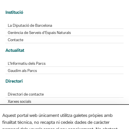
Institució
La Diputació de Barcelona
Gerència de Serveis d'Espais Naturals
Contacte
Actualitat
L'Informatiu dels Parcs
Gaudim als Parcs
Directori
Directori de contacte
Xarxes socials
Aplicacions mòbils
Aquest portal web únicament utilitza galetes pròpies amb
Bústia de suggeriments
finalitat tècnica, no recapta ni cedeix dades de caràcter
Opineu sobre els parcs