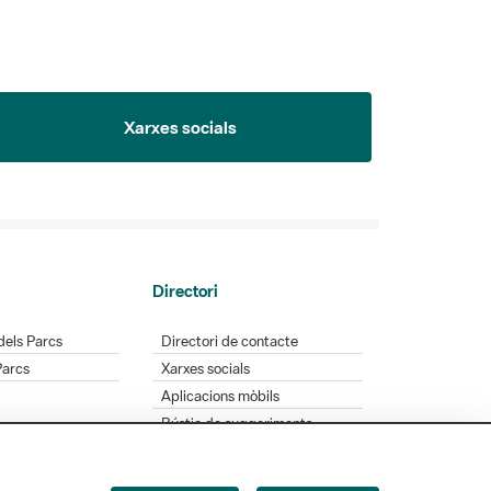
Xarxes socials
Directori
dels Parcs
Directori de contacte
Parcs
Xarxes socials
Aplicacions mòbils
Bústia de suggeriments
Opineu sobre els parcs