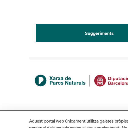
Suggeriments
Aquest portal web únicament utilitza galetes pròpie
personal dels usuaris sense el seu coneixement. No