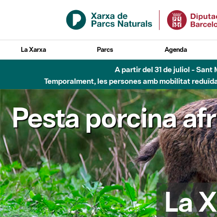
Salta al contingut principal
La Xarxa
Parcs
Agenda
A partir del 31 de juliol - Sa
Temporalment, les persones amb mobilitat reduïda n
Pesta porcina af
La X