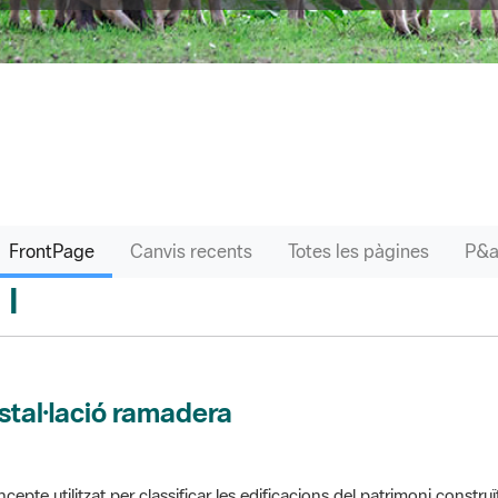
FrontPage
Canvis recents
Totes les pàgines
I
sari
stal·lació ramadera
cepte utilitzat per classificar les edificacions del patrimoni construï