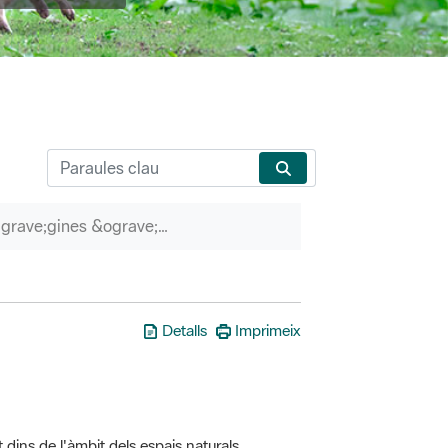
P&agrave;gines &ograve;rfenes
Detalls
Imprimeix
t dins de l'àmbit dels espais naturals