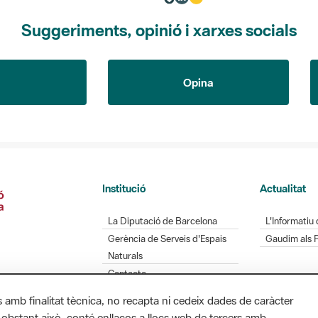
Suggeriments, opinió i xarxes socials
Opina
Institució
Actualitat
La Diputació de Barcelona
L'Informatiu 
Gerència de Serveis d'Espais
Gaudim als 
Naturals
Contacte
s amb finalitat tècnica, no recapta ni cedeix dades de caràcter
 obstant això, conté enllaços a llocs web de tercers amb