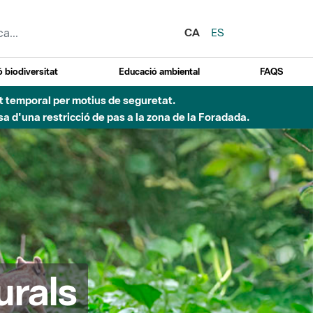
CA
ES
 biodiversitat
Educació ambiental
FAQS
ent temporal per motius de seguretat.
a d'una restricció de pas a la zona de la Foradada.
urals