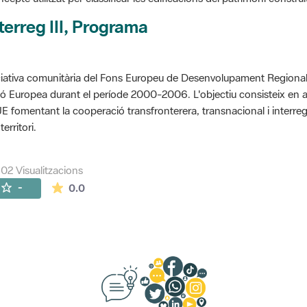
terreg III, Programa
ciativa comunitària del Fons Europeu de Desenvolupament Regional 
ó Europea durant el període 2000-2006. L'objectiu consisteix en 
UE fomentant la cooperació transfronterera, transnacional i interre
territori.
302 Visualitzacions
La mitjana de les valoracions és de 0 estrelles de
-
0.0