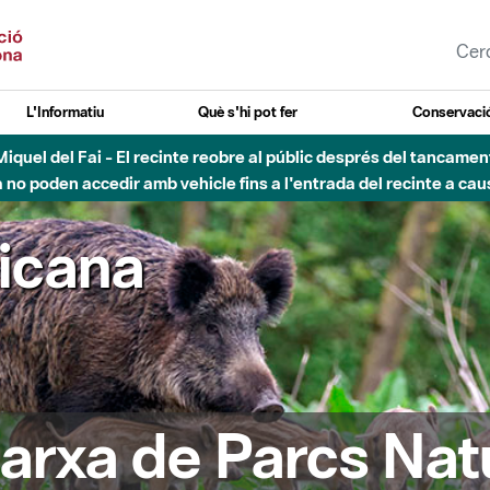
L'Informatiu
Què s'hi pot fer
Conservació
nt Miquel del Fai - El recinte reobre al públic després del tancam
o poden accedir amb vehicle fins a l'entrada del recinte a caus
ricana
arxa de Parcs Nat