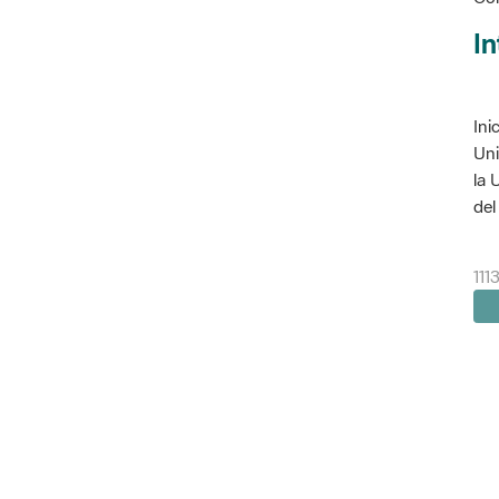
In
Ini
Uni
la 
del 
111