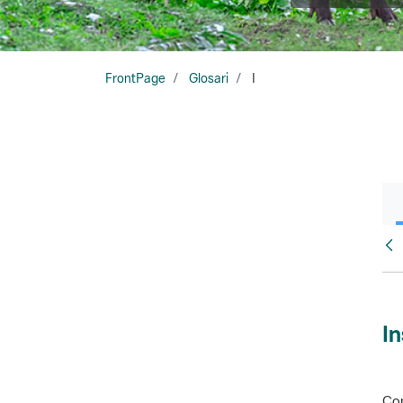
FrontPage
Glosari
I
Glo
In
Con