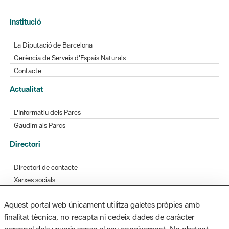
Institució
La Diputació de Barcelona
Gerència de Serveis d'Espais Naturals
Contacte
Actualitat
L'Informatiu dels Parcs
Gaudim als Parcs
Directori
Directori de contacte
Xarxes socials
Aplicacions mòbils
Aquest portal web únicament utilitza galetes pròpies amb
Bústia de suggeriments
finalitat tècnica, no recapta ni cedeix dades de caràcter
Opineu sobre els parcs