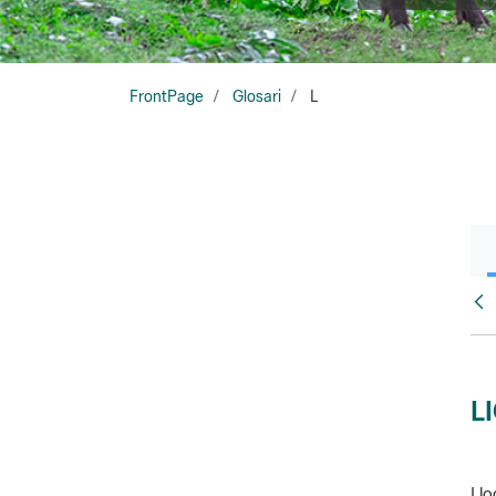
FrontPage
Glosari
L
Glo
L
Llo