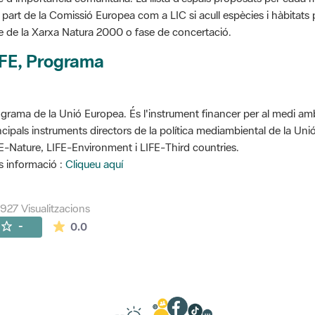
 part de la Comissió Europea com a LIC si acull espècies i hàbitats p
e de la Xarxa Natura 2000 o fase de concertació.
IFE, Programa
grama de la Unió Europea. És l'instrument financer per al medi ambi
ncipals instruments directors de la política mediambiental de la Un
E-Nature, LIFE-Environment i LIFE-Third countries.
 informació :
Cliqueu aquí
927 Visualitzacions
La mitjana de les valoracions és de 0 estrelles de
-
0.0