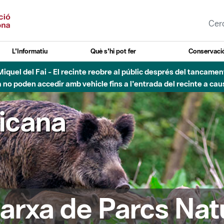
L'Informatiu
Què s'hi pot fer
Conservació
nt Miquel del Fai - El recinte reobre al públic després del tancam
o poden accedir amb vehicle fins a l'entrada del recinte a caus
ricana
arxa de Parcs Nat