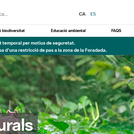
CA
ES
 biodiversitat
Educació ambiental
FAQS
ent temporal per motius de seguretat.
a d'una restricció de pas a la zona de la Foradada.
urals