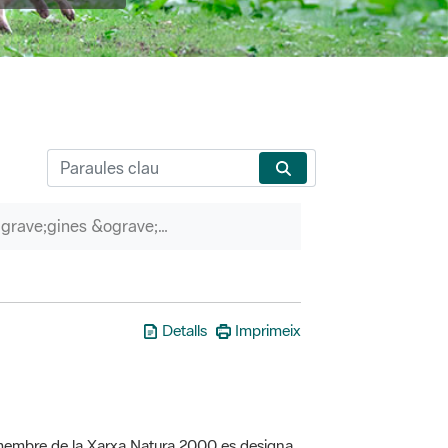
P&agrave;gines &ograve;rfenes
Detalls
Imprimeix
a membre de la Xarxa Natura 2000 es designa