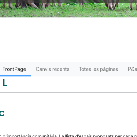
FrontPage
Canvis recents
Totes les pàgines
L
sari
IC
c d'importància comunitària. La llista d'espais proposats per cad