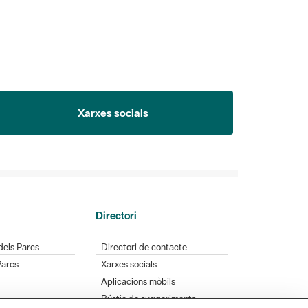
Xarxes socials
Directori
dels Parcs
Directori de contacte
Parcs
Xarxes socials
Aplicacions mòbils
Bústia de suggeriments