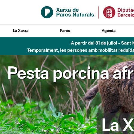
Salta al contingut principal
La Xarxa
Parcs
Agenda
A partir del 31 de juliol - Sa
Temporalment, les persones amb mobilitat reduïda n
Pesta porcina af
La X