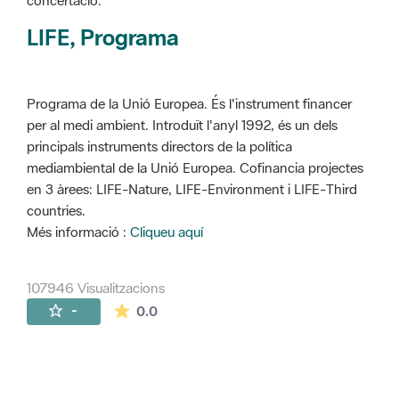
concertació.
LIFE, Programa
Programa de la Unió Europea. És l'instrument financer
per al medi ambient. Introduït l'anyl 1992, és un dels
principals instruments directors de la política
mediambiental de la Unió Europea. Cofinancia projectes
en 3 àrees: LIFE-Nature, LIFE-Environment i LIFE-Third
countries.
Més informació :
Cliqueu aquí
107946 Visualitzacions
La mitjana de les valoracions és de 0 estr
-
0.0