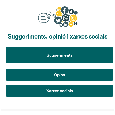
Suggeriments, opinió i xarxes socials
Suggeriments
Opina
Xarxes socials