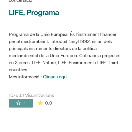
concertació.
LIFE, Programa
Programa de la Unió Europea. És l'instrument financer
per al medi ambient. Introduït l'anyl 1992, és un dels
principals instruments directors de la política
mediambiental de la Unió Europea. Cofinancia projectes
en 3 àrees: LIFE-Nature, LIFE-Environment i LIFE-Third
countries.
Més informació :
Cliqueu aquí
107933 Visualitzacions
La mitjana de les valoracions és de 0 estr
-
0.0