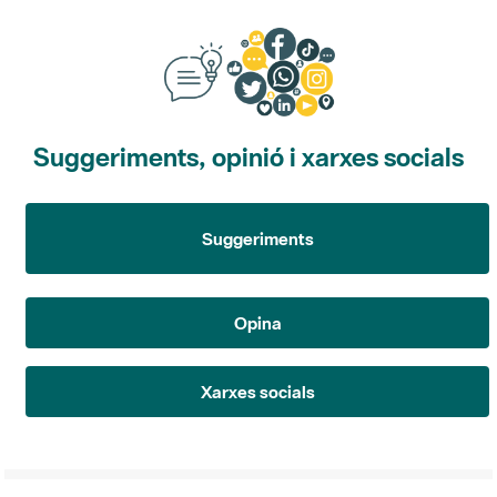
Suggeriments, opinió i xarxes socials
Suggeriments
Opina
Xarxes socials