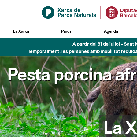
Salta al contingut principal
La Xarxa
Parcs
Agenda
A partir del 31 de juliol - Sa
Temporalment, les persones amb mobilitat reduïda n
Pesta porcina af
La X