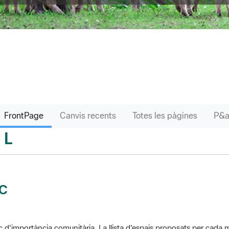
FrontPage
Canvis recents
Totes les pàgines
L
sari
IC
c d'importància comunitària. La llista d'espais proposats per cad