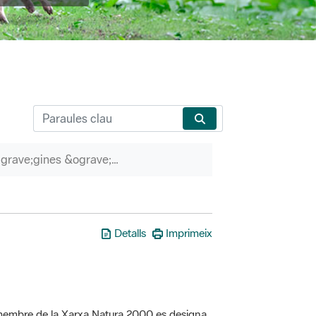
P&agrave;gines &ograve;rfenes
Detalls
Imprimeix
a membre de la Xarxa Natura 2000 es designa