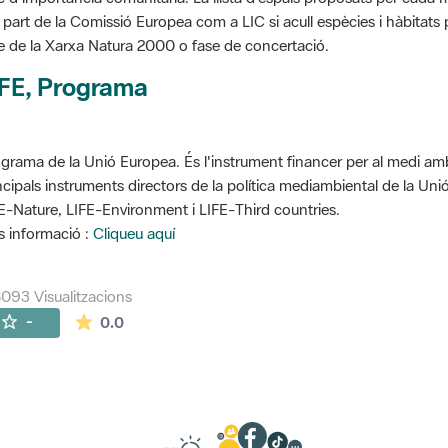
 part de la Comissió Europea com a LIC si acull espècies i hàbitats p
e de la Xarxa Natura 2000 o fase de concertació.
IFE, Programa
grama de la Unió Europea. És l'instrument financer per al medi ambi
ncipals instruments directors de la política mediambiental de la Un
E-Nature, LIFE-Environment i LIFE-Third countries.
 informació :
Cliqueu aquí
093 Visualitzacions
La mitjana de les valoracions és de 0 estrelles de
-
0.0