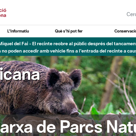
L'Informatiu
Què s'hi pot fer
Conservació
nt Miquel del Fai - El recinte reobre al públic després del tancam
o poden accedir amb vehicle fins a l'entrada del recinte a caus
ricana
arxa de Parcs Nat