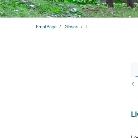
FrontPage
Glosari
L
Glo
L
Llo