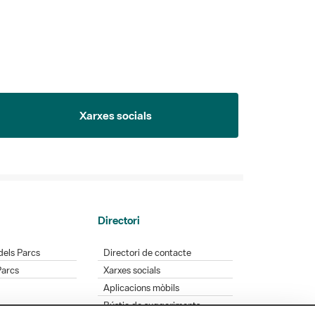
Xarxes socials
Directori
dels Parcs
Directori de contacte
Parcs
Xarxes socials
Aplicacions mòbils
Bústia de suggeriments