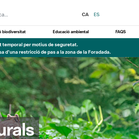
CA
ES
 biodiversitat
Educació ambiental
FAQS
ent temporal per motius de seguretat.
a d'una restricció de pas a la zona de la Foradada.
urals