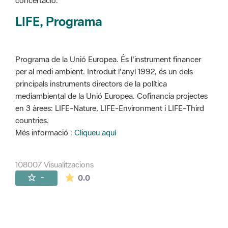
concertació.
LIFE, Programa
Programa de la Unió Europea. És l'instrument financer
per al medi ambient. Introduït l'anyl 1992, és un dels
principals instruments directors de la política
mediambiental de la Unió Europea. Cofinancia projectes
en 3 àrees: LIFE-Nature, LIFE-Environment i LIFE-Third
countries.
Més informació :
Cliqueu aquí
108007 Visualitzacions
La mitjana de les valoracions és de 0 estr
-
0.0