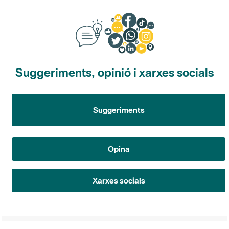
Suggeriments, opinió i xarxes socials
Suggeriments
Opina
Xarxes socials