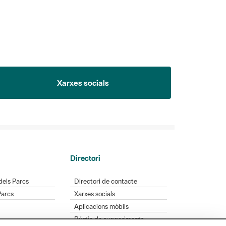
Xarxes socials
Directori
dels Parcs
Directori de contacte
Parcs
Xarxes socials
Aplicacions mòbils
Bústia de suggeriments