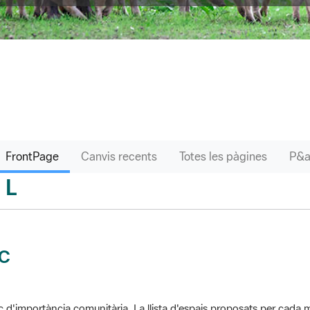
FrontPage
Canvis recents
Totes les pàgines
L
sari
IC
c d'importància comunitària. La llista d'espais proposats per cad