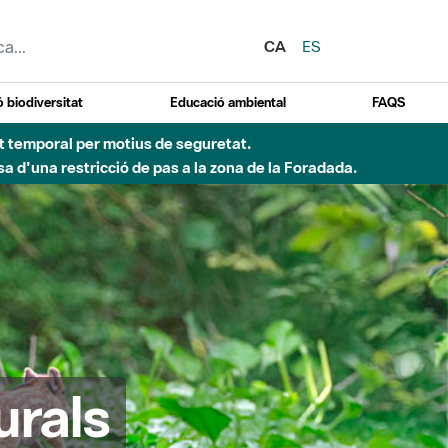
CA
ES
 biodiversitat
Educació ambiental
FAQS
ent temporal per motius de seguretat.
a d'una restricció de pas a la zona de la Foradada.
urals