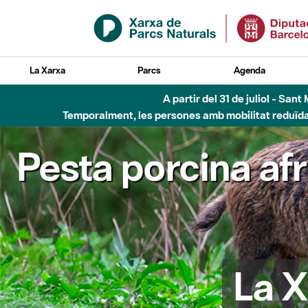
Salta al contingut principal
La Xarxa
Parcs
Agenda
A partir del 31 de juliol - Sa
Temporalment, les persones amb mobilitat reduïda n
Pesta porcina af
La X