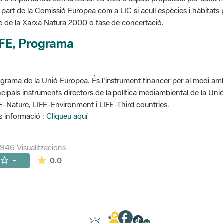
 part de la Comissió Europea com a LIC si acull espècies i hàbitats p
e de la Xarxa Natura 2000 o fase de concertació.
IFE, Programa
grama de la Unió Europea. És l'instrument financer per al medi ambi
ncipals instruments directors de la política mediambiental de la Un
E-Nature, LIFE-Environment i LIFE-Third countries.
 informació :
Cliqueu aquí
946 Visualitzacions
La mitjana de les valoracions és de 0 estrelles de
-
0.0