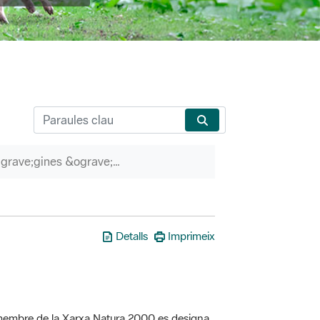
P&agrave;gines &ograve;rfenes
Detalls
Imprimeix
a membre de la Xarxa Natura 2000 es designa