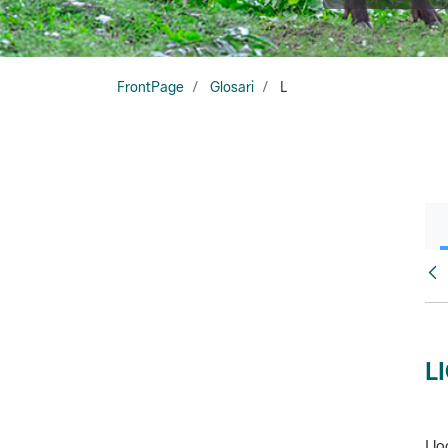
FrontPage
Glosari
L
Glo
L
Llo