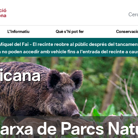
L'Informatiu
Què s'hi pot fer
Conservació
nt Miquel del Fai - El recinte reobre al públic després del tancam
o poden accedir amb vehicle fins a l'entrada del recinte a caus
ricana
arxa de Parcs Nat