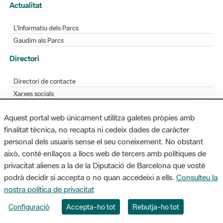
Actualitat
L'Informatiu dels Parcs
Gaudim als Parcs
Directori
Directori de contacte
Xarxes socials
Aplicacions mòbils
Aquest portal web únicament utilitza galetes pròpies amb
Bústia de suggeriments
finalitat tècnica, no recapta ni cedeix dades de caràcter
Opineu sobre els parcs
personal dels usuaris sense el seu coneixement. No obstant
això, conté enllaços a llocs web de tercers amb polítiques de
privacitat alienes a la de la Diputació de Barcelona que vostè
podrà decidir si accepta o no quan accedeixi a ells.
Consulteu la
MAPA WEB
AVÍS LEGAL
ACCESSIBILITAT
nostra política de privacitat
Diputació de Barcelona. Edifici Llacuna, 1a planta. Badajoz, 49. 08005
Configuració
Accepta-ho tot
Rebutja-ho tot
Barcelona. Tel. 934 022 428 / xarxaparcs@diba.cat