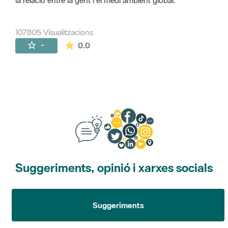
la relació entre la gent i el medi ambient global.
107805 Visualitzacions
La mitjana de les valoracions és de 0 estr
-
0.0
Suggeriments, opinió i xarxes socials
Suggeriments