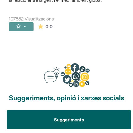
la relació entre la gent i el medi ambient global.
107882 Visualitzacions
La mitjana de les valoracions és de 0 estr
-
0.0
Suggeriments, opinió i xarxes socials
Suggeriments