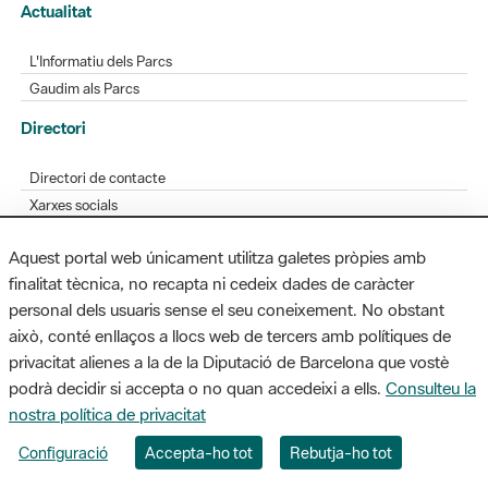
Actualitat
L'Informatiu dels Parcs
Gaudim als Parcs
Directori
Directori de contacte
Xarxes socials
Aplicacions mòbils
Aquest portal web únicament utilitza galetes pròpies amb
Bústia de suggeriments
finalitat tècnica, no recapta ni cedeix dades de caràcter
Opineu sobre els parcs
personal dels usuaris sense el seu coneixement. No obstant
això, conté enllaços a llocs web de tercers amb polítiques de
privacitat alienes a la de la Diputació de Barcelona que vostè
podrà decidir si accepta o no quan accedeixi a ells.
Consulteu la
MAPA WEB
AVÍS LEGAL
ACCESSIBILITAT
nostra política de privacitat
Diputació de Barcelona. Edifici Llacuna, 1a planta. Badajoz, 49. 08005
Configuració
Accepta-ho tot
Rebutja-ho tot
Barcelona. Tel. 934 022 428 / xarxaparcs@diba.cat