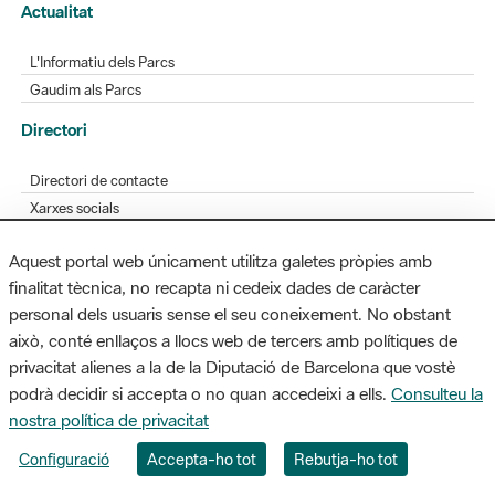
Actualitat
L'Informatiu dels Parcs
Gaudim als Parcs
Directori
Directori de contacte
Xarxes socials
Aplicacions mòbils
Aquest portal web únicament utilitza galetes pròpies amb
Bústia de suggeriments
finalitat tècnica, no recapta ni cedeix dades de caràcter
Opineu sobre els parcs
personal dels usuaris sense el seu coneixement. No obstant
això, conté enllaços a llocs web de tercers amb polítiques de
privacitat alienes a la de la Diputació de Barcelona que vostè
podrà decidir si accepta o no quan accedeixi a ells.
Consulteu la
MAPA WEB
AVÍS LEGAL
ACCESSIBILITAT
nostra política de privacitat
Diputació de Barcelona. Edifici Llacuna, 1a planta. Badajoz, 49. 08005
Configuració
Accepta-ho tot
Rebutja-ho tot
Barcelona. Tel. 934 022 428 / xarxaparcs@diba.cat