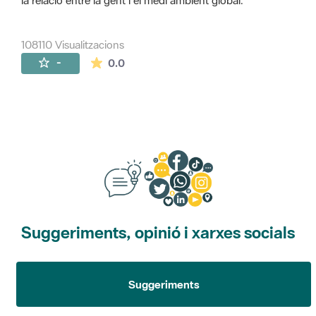
la relació entre la gent i el medi ambient global.
108110 Visualitzacions
La mitjana de les valoracions és de 0 estr
-
0.0
Suggeriments, opinió i xarxes socials
Suggeriments