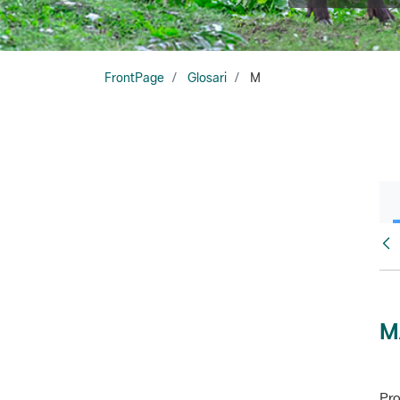
FrontPage
Glosari
M
Glo
M
Pro