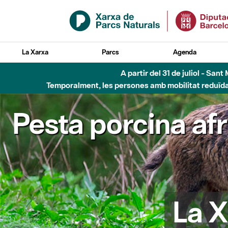
Salta al contingut principal
La Xarxa
Parcs
Agenda
A partir del 31 de juliol - Sa
Temporalment, les persones amb mobilitat reduïda n
Pesta porcina af
La X