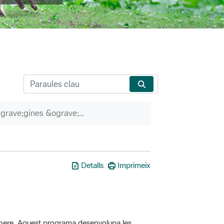
P&agrave;gines &ograve;rfenes
Detalls
Imprimeix
here. Aquest programa desenvolupa les