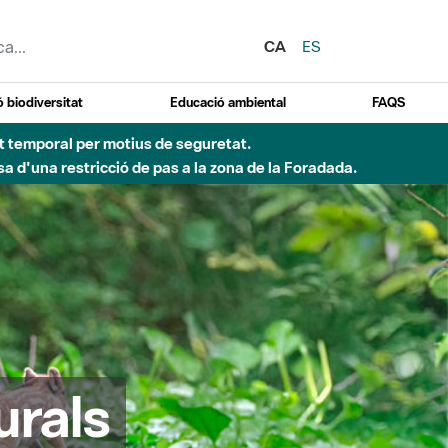
CA
ES
 biodiversitat
Educació ambiental
FAQS
ent temporal per motius de seguretat.
a d'una restricció de pas a la zona de la Foradada.
urals