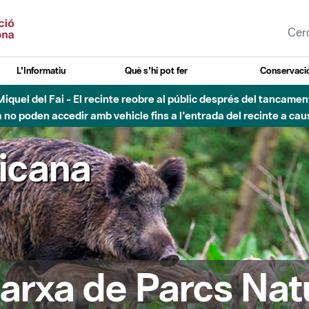
L'Informatiu
Què s'hi pot fer
Conservació
nt Miquel del Fai - El recinte reobre al públic després del tancam
o poden accedir amb vehicle fins a l'entrada del recinte a caus
ricana
arxa de Parcs Nat