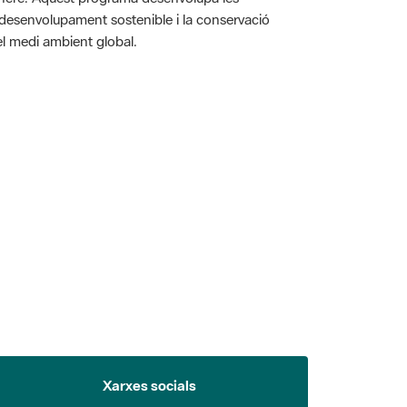
l desenvolupament sostenible i la conservació
i el medi ambient global.
 5.
Xarxes socials