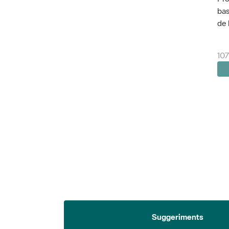
bas
de 
107
Suggeriments