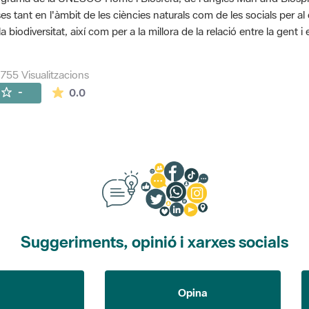
es tant en l'àmbit de les ciències naturals com de les socials per a
la biodiversitat, així com per a la millora de la relació entre la gent 
755 Visualitzacions
La mitjana de les valoracions és de 0 estrelles de
-
0.0
Suggeriments, opinió i xarxes socials
Opina