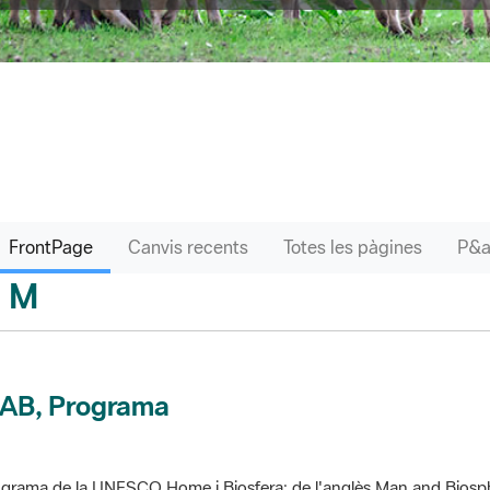
FrontPage
Canvis recents
Totes les pàgines
M
sari
AB, Programa
grama de la UNESCO Home i Biosfera; de l'anglès Man and Biosp