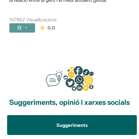
la relació entre la gent i el medi ambient global.
107862 Visualitzacions
La mitjana de les valoracions és de 0 estr
-
0.0
Suggeriments, opinió i xarxes socials
Suggeriments