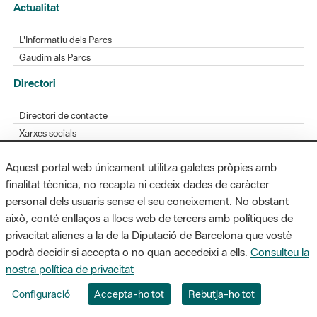
Actualitat
L'Informatiu dels Parcs
Gaudim als Parcs
Directori
Directori de contacte
Xarxes socials
Aplicacions mòbils
Aquest portal web únicament utilitza galetes pròpies amb
Bústia de suggeriments
finalitat tècnica, no recapta ni cedeix dades de caràcter
Opineu sobre els parcs
personal dels usuaris sense el seu coneixement. No obstant
això, conté enllaços a llocs web de tercers amb polítiques de
privacitat alienes a la de la Diputació de Barcelona que vostè
podrà decidir si accepta o no quan accedeixi a ells.
Consulteu la
MAPA WEB
AVÍS LEGAL
ACCESSIBILITAT
nostra política de privacitat
Diputació de Barcelona. Edifici Llacuna, 1a planta. Badajoz, 49. 08005
Configuració
Accepta-ho tot
Rebutja-ho tot
Barcelona. Tel. 934 022 428 / xarxaparcs@diba.cat