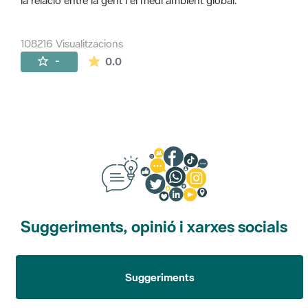
la relació entre la gent i el medi ambient global.
108216 Visualitzacions
La mitjana de les valoracions és de 0 estr
-
0.0
Suggeriments, opinió i xarxes socials
Suggeriments