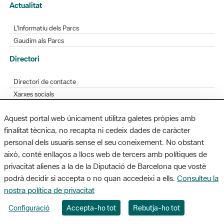
Actualitat
L'Informatiu dels Parcs
Gaudim als Parcs
Directori
Directori de contacte
Xarxes socials
Aplicacions mòbils
Aquest portal web únicament utilitza galetes pròpies amb
Bústia de suggeriments
finalitat tècnica, no recapta ni cedeix dades de caràcter
Opineu sobre els parcs
personal dels usuaris sense el seu coneixement. No obstant
això, conté enllaços a llocs web de tercers amb polítiques de
privacitat alienes a la de la Diputació de Barcelona que vostè
podrà decidir si accepta o no quan accedeixi a ells.
Consulteu la
MAPA WEB
AVÍS LEGAL
ACCESSIBILITAT
nostra política de privacitat
Diputació de Barcelona. Edifici Llacuna, 1a planta. Badajoz, 49. 08005
Configuració
Accepta-ho tot
Rebutja-ho tot
Barcelona. Tel. 934 022 428 / xarxaparcs@diba.cat