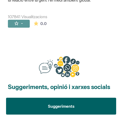
la relació entre la gent i el medi ambient global.
107841 Visualitzacions
La mitjana de les valoracions és de 0 estr
-
0.0
Suggeriments, opinió i xarxes socials
Suggeriments