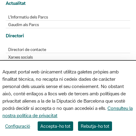
Actualitat
L'Informatiu dels Parcs
Gaudim als Parcs
Directori
Directori de contacte
Xarxes socials
Aplicacions mòbils
Aquest portal web únicament utilitza galetes pròpies amb
Bústia de suggeriments
finalitat tècnica, no recapta ni cedeix dades de caràcter
Opineu sobre els parcs
personal dels usuaris sense el seu coneixement. No obstant
això, conté enllaços a llocs web de tercers amb polítiques de
privacitat alienes a la de la Diputació de Barcelona que vostè
podrà decidir si accepta o no quan accedeixi a ells.
Consulteu la
MAPA WEB
AVÍS LEGAL
ACCESSIBILITAT
nostra política de privacitat
Diputació de Barcelona. Edifici Llacuna, 1a planta. Badajoz, 49. 08005
Configuració
Accepta-ho tot
Rebutja-ho tot
Barcelona. Tel. 934 022 428 / xarxaparcs@diba.cat