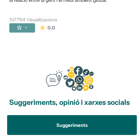
la relació entre la gent i el medi ambient global.
107794 Visualitzacions
La mitjana de les valoracions és de 0 estr
-
0.0
Suggeriments, opinió i xarxes socials
Suggeriments