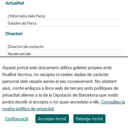
Actualitat
L'Informatiu dels Parcs
Gaudim als Parcs
Directori
Directori de contacte
Xarxes socials
Aplicacions mòbils
Aquest portal web únicament utilitza galetes pròpies amb
Bústia de suggeriments
finalitat tècnica, no recapta ni cedeix dades de caràcter
Opineu sobre els parcs
personal dels usuaris sense el seu coneixement. No obstant
això, conté enllaços a llocs web de tercers amb polítiques de
privacitat alienes a la de la Diputació de Barcelona que vostè
podrà decidir si accepta o no quan accedeixi a ells.
Consulteu la
MAPA WEB
AVÍS LEGAL
ACCESSIBILITAT
nostra política de privacitat
Diputació de Barcelona. Edifici Llacuna, 1a planta. Badajoz, 49. 08005
Configuració
Accepta-ho tot
Rebutja-ho tot
Barcelona. Tel. 934 022 428 / xarxaparcs@diba.cat