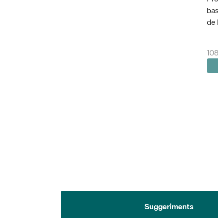
bas
de 
108
Suggeriments