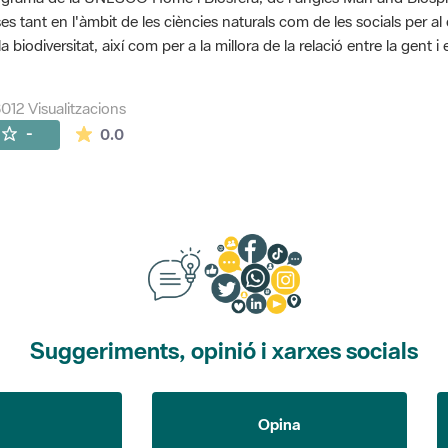
es tant en l'àmbit de les ciències naturals com de les socials per a
la biodiversitat, així com per a la millora de la relació entre la gent 
012 Visualitzacions
La mitjana de les valoracions és de 0 estrelles de
-
0.0
Suggeriments, opinió i xarxes socials
Opina