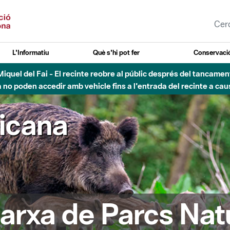
L'Informatiu
Què s'hi pot fer
Conservació
nt Miquel del Fai - El recinte reobre al públic després del tancam
o poden accedir amb vehicle fins a l'entrada del recinte a caus
ricana
arxa de Parcs Nat