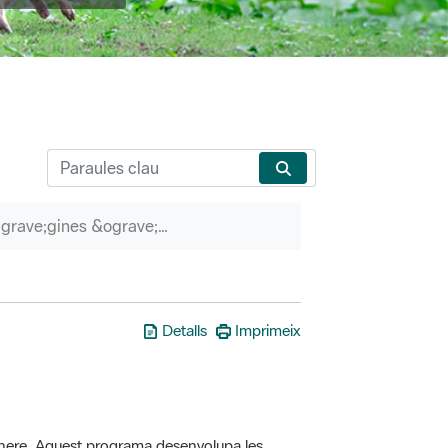
P&agrave;gines &ograve;rfenes
Detalls
Imprimeix
here. Aquest programa desenvolupa les