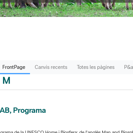
FrontPage
Canvis recents
Totes les pàgines
M
sari
AB, Programa
grama de la UNESCO Home i Biosfera; de l'anglès Man and Biosp