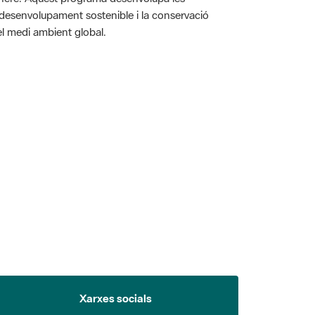
l desenvolupament sostenible i la conservació
i el medi ambient global.
 5.
Xarxes socials