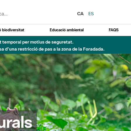
CA
ES
 biodiversitat
Educació ambiental
FAQS
ent temporal per motius de seguretat.
a d'una restricció de pas a la zona de la Foradada.
urals