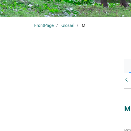
FrontPage
Glosari
M
Glo
M
Pro