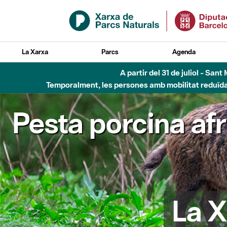
Salta al contingut principal
La Xarxa
Parcs
Agenda
A partir del 31 de juliol - Sa
Temporalment, les persones amb mobilitat reduïda n
Pesta porcina af
La X