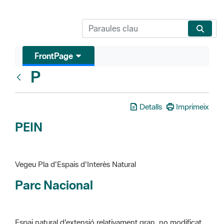
FrontPage
P
Glosari
Detalls
Imprimeix
PEIN
Vegeu Pla d'Espais d'Interès Natural
Parc Nacional
Espai natural d'extensió relativament gran, no modificat
essencialment per l'acció humana, que te interès científic,
paisatgístic i educatiu. La finalitat de la declaració és de
preservar-los de totes les intervencions que poden