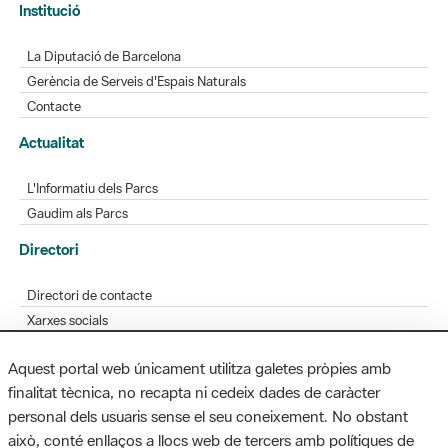
Gerència de Serveis d'Espais Naturals
Contacte
Actualitat
L'Informatiu dels Parcs
Gaudim als Parcs
Directori
Directori de contacte
Xarxes socials
Aplicacions mòbils
Bústia de suggeriments
Opineu sobre els parcs
Aquest portal web únicament utilitza galetes pròpies amb
finalitat tècnica, no recapta ni cedeix dades de caràcter
personal dels usuaris sense el seu coneixement. No obstant
MAPA WEB
AVÍS LEGAL
ACCESSIBILITAT
això, conté enllaços a llocs web de tercers amb polítiques de