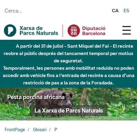
Salta al contingut principal
CA
ES
6 d'agost - Parc Fluvial Besòs - Activació de la Fase
d'Alerta del Parc Fluvial del Besòs per pluges intenses.
Tancats els accessos al Parc.
Pesta porcina africana
La Xarxa de Parcs Naturals
FrontPage
Glosari
P