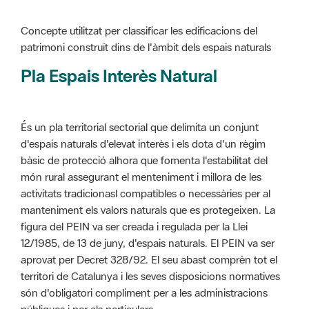
Pla Espais Interès Natural
És un pla territorial sectorial que delimita un conjunt
d'espais naturals d'elevat interès i els dota d'un règim
bàsic de protecció alhora que fomenta l'estabilitat del
món rural assegurant el menteniment i millora de les
activitats tradicionasl compatibles o necessàries per al
manteniment els valors naturals que es protegeixen. La
figura del PEIN va ser creada i regulada per la Llei
12/1985, de 13 de juny, d'espais naturals. El PEIN va ser
aprovat per Decret 328/92. El seu abast comprèn tot el
territori de Catalunya i les seves disposicions normatives
són d'obligatori compliment per a les administracions
públiques i per als particulars.
Més informació :
Cliqueu aquí
Pla d'ordenació