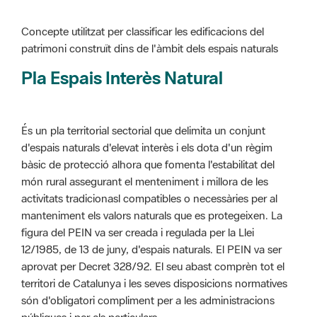
Pla Espais Interès Natural
És un pla territorial sectorial que delimita un conjunt
d'espais naturals d'elevat interès i els dota d'un règim
bàsic de protecció alhora que fomenta l'estabilitat del
món rural assegurant el menteniment i millora de les
activitats tradicionasl compatibles o necessàries per al
manteniment els valors naturals que es protegeixen. La
figura del PEIN va ser creada i regulada per la Llei
12/1985, de 13 de juny, d'espais naturals. El PEIN va ser
aprovat per Decret 328/92. El seu abast comprèn tot el
territori de Catalunya i les seves disposicions normatives
són d'obligatori compliment per a les administracions
públiques i per als particulars.
Més informació :
Cliqueu aquí
Pla d'ordenació