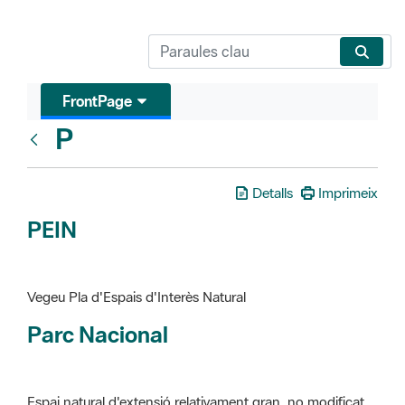
FrontPage
P
Glosari
Detalls
Imprimeix
PEIN
Vegeu Pla d'Espais d'Interès Natural
Parc Nacional
Espai natural d'extensió relativament gran, no modificat
essencialment per l'acció humana, que te interès científic,
paisatgístic i educatiu. La finalitat de la declaració és de
preservar-los de totes les intervencions que poden