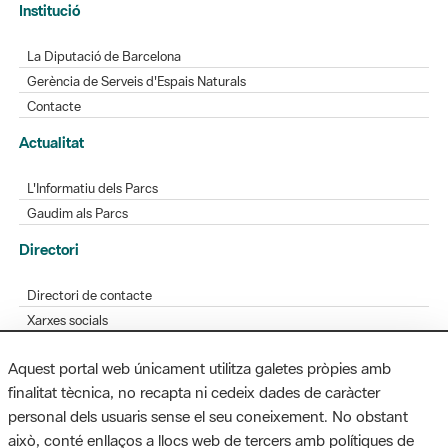
Gerència de Serveis d'Espais Naturals
Contacte
Actualitat
L'Informatiu dels Parcs
Gaudim als Parcs
Directori
Directori de contacte
Xarxes socials
Aplicacions mòbils
Bústia de suggeriments
Opineu sobre els parcs
Aquest portal web únicament utilitza galetes pròpies amb
finalitat tècnica, no recapta ni cedeix dades de caràcter
personal dels usuaris sense el seu coneixement. No obstant
MAPA WEB
AVÍS LEGAL
ACCESSIBILITAT
això, conté enllaços a llocs web de tercers amb polítiques de