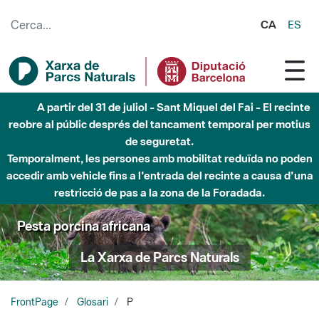
Salta al contingut principal
CA
ES
Fins al desembre de 2026 - Parc Fluvial Besòs -
Afectacions a la llera del Parc Fluvial del Besòs degut a
obres de construcció d'una passera sobre el riu
Pesta porcina africana
La Xarxa de Parcs Naturals
FrontPage
Glosari
P