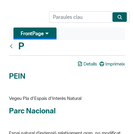
FrontPage
P
Glosari
Detalls
Imprimeix
PEIN
Vegeu Pla d'Espais d'Interès Natural
Parc Nacional
Espai natural d'extensió relativament gran, no modificat
essencialment per l'acció humana, que te interès científic,
paisatgístic i educatiu. La finalitat de la declaració és de
preservar-los de totes les intervencions que poden