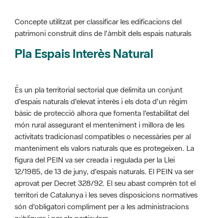
Pla Espais Interès Natural
És un pla territorial sectorial que delimita un conjunt
d'espais naturals d'elevat interès i els dota d'un règim
bàsic de protecció alhora que fomenta l'estabilitat del
món rural assegurant el menteniment i millora de les
activitats tradicionasl compatibles o necessàries per al
manteniment els valors naturals que es protegeixen. La
figura del PEIN va ser creada i regulada per la Llei
12/1985, de 13 de juny, d'espais naturals. El PEIN va ser
aprovat per Decret 328/92. El seu abast comprèn tot el
territori de Catalunya i les seves disposicions normatives
són d'obligatori compliment per a les administracions
públiques i per als particulars.
Més informació :
Cliqueu aquí
Pla d'ordenació