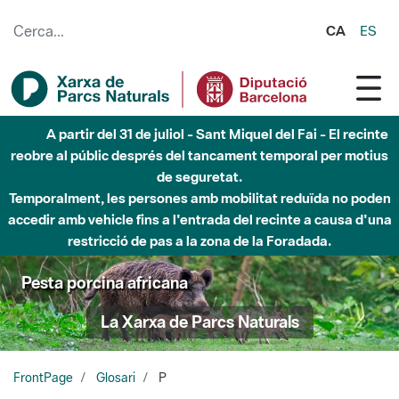
Salta al contingut principal
CA
ES
Fins al desembre de 2026 - Parc Fluvial Besòs -
Afectacions a la llera del Parc Fluvial del Besòs degut a
obres de construcció d'una passera sobre el riu
Pesta porcina africana
La Xarxa de Parcs Naturals
FrontPage
Glosari
P