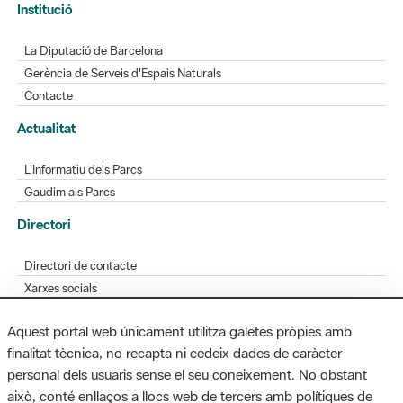
Gerència de Serveis d'Espais Naturals
Contacte
Actualitat
L'Informatiu dels Parcs
Gaudim als Parcs
Directori
Directori de contacte
Xarxes socials
Aplicacions mòbils
Bústia de suggeriments
Opineu sobre els parcs
Aquest portal web únicament utilitza galetes pròpies amb
finalitat tècnica, no recapta ni cedeix dades de caràcter
personal dels usuaris sense el seu coneixement. No obstant
MAPA WEB
AVÍS LEGAL
ACCESSIBILITAT
això, conté enllaços a llocs web de tercers amb polítiques de