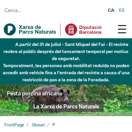
Salta al contingut principal
CA
ES
Fins al desembre de 2026 - Parc Fluvial Besòs -
Afectacions a la llera del Parc Fluvial del Besòs degut a
obres de construcció d'una passera sobre el riu
Pesta porcina africana
La Xarxa de Parcs Naturals
FrontPage
Glosari
P