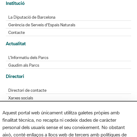
Gerència de Serveis d'Espais Naturals
Contacte
Actualitat
L'Informatiu dels Parcs
Gaudim als Parcs
Directori
Directori de contacte
Xarxes socials
Aplicacions mòbils
Bústia de suggeriments
Opineu sobre els parcs
Aquest portal web únicament utilitza galetes pròpies amb
finalitat tècnica, no recapta ni cedeix dades de caràcter
personal dels usuaris sense el seu coneixement. No obstant
MAPA WEB
AVÍS LEGAL
ACCESSIBILITAT
això, conté enllaços a llocs web de tercers amb polítiques de