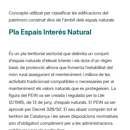
Pla Espais Interès Natural
És un pla territorial sectorial que delimita un conjunt
d'espais naturals d'elevat interès i els dota d'un règim
bàsic de protecció alhora que fomenta l'estabilitat del
món rural assegurant el menteniment i millora de les
activitats tradicionasl compatibles o necessàries per al
manteniment els valors naturals que es protegeixen. La
figura del PEIN va ser creada i regulada per la Llei
12/1985, de 13 de juny, d'espais naturals. El PEIN va ser
aprovat per Decret 328/92. El seu abast comprèn tot el
territori de Catalunya i les seves disposicions normatives
són d'obligatori compliment per a les administracions
públiques i per als particulars.
Més informació :
Cliqueu aquí
Pla d'ordenació