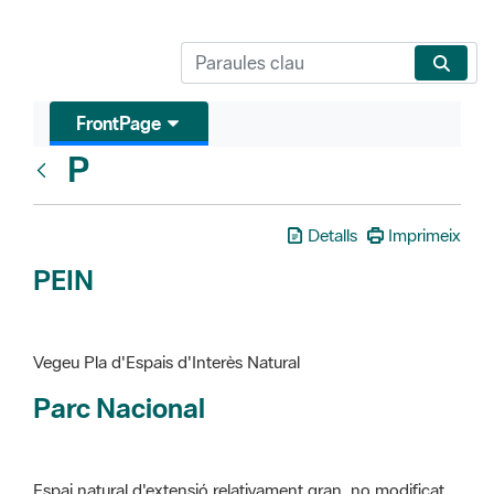
FrontPage
P
Glosari
Detalls
Imprimeix
PEIN
Vegeu Pla d'Espais d'Interès Natural
Parc Nacional
Espai natural d'extensió relativament gran, no modificat
essencialment per l'acció humana, que te interès científic,
paisatgístic i educatiu. La finalitat de la declaració és de
preservar-los de totes les intervencions que poden