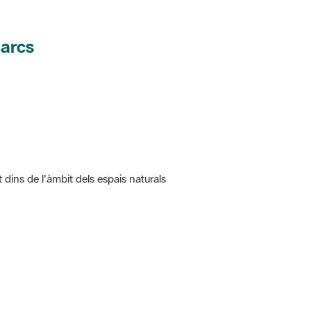
parcs
t dins de l'àmbit dels espais naturals
 5.