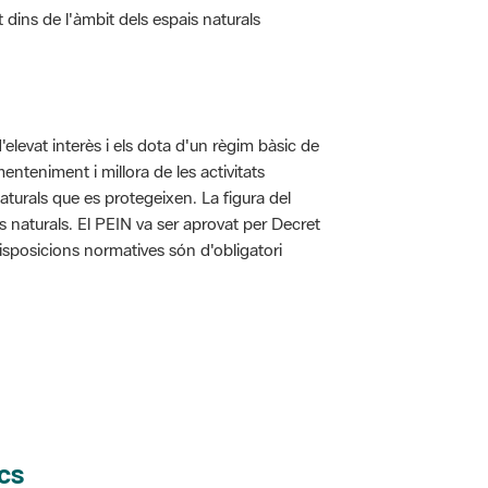
t dins de l'àmbit dels espais naturals
d'elevat interès i els dota d'un règim bàsic de
enteniment i millora de les activitats
aturals que es protegeixen. La figura del
is naturals. El PEIN va ser aprovat per Decret
disposicions normatives són d'obligatori
cs