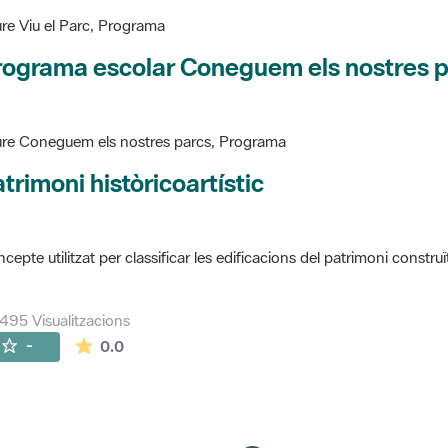
re Viu el Parc, Programa
rograma escolar Coneguem els nostres 
re Coneguem els nostres parcs, Programa
trimoni històricoartístic
cepte utilitzat per classificar les edificacions del patrimoni construï
495 Visualitzacions
La mitjana de les valoracions és de 0 estrelles de
-
0.0