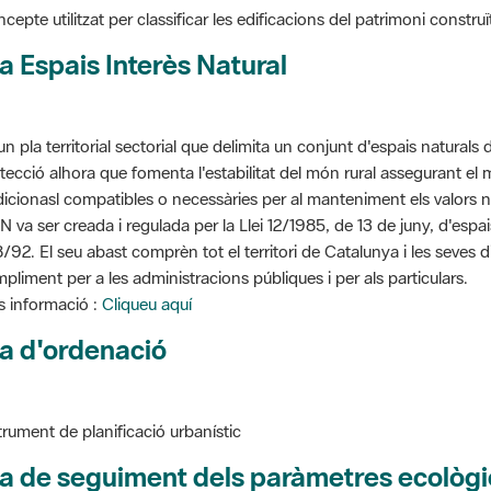
cepte utilitzat per classificar les edificacions del patrimoni construï
a Espais Interès Natural
un pla territorial sectorial que delimita un conjunt d'espais naturals 
tecció alhora que fomenta l'estabilitat del món rural assegurant el m
dicionasl compatibles o necessàries per al manteniment els valors n
N va ser creada i regulada per la Llei 12/1985, de 13 de juny, d'espa
/92. El seu abast comprèn tot el territori de Catalunya i les seves 
pliment per a les administracions públiques i per als particulars.
 informació :
Cliqueu aquí
a d'ordenació
trument de planificació urbanístic
a de seguiment dels paràmetres ecològi