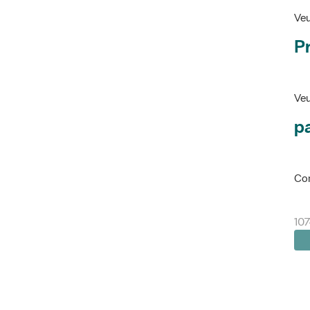
Veu
P
Veu
pa
Con
107