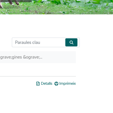
P&agrave;gines &ograve;rfenes
Detalls
Imprimeix