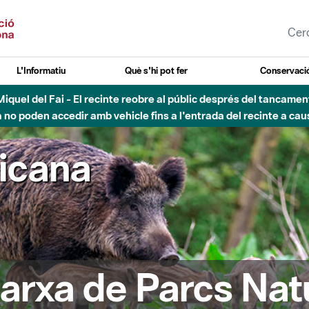
L'Informatiu
Què s'hi pot fer
Conservació
uvial Besòs - Activació de la Fase d'Alerta del Parc Fluvial del 
Tancats els accessos al Parc.
ricana
arxa de Parcs Nat