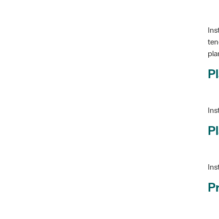
Ins
ten
pla
Pl
Ins
Pl
Ins
P