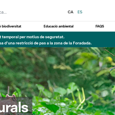
CA
ES
 biodiversitat
Educació ambiental
FAQS
Besòs per pluges intenses.
urals