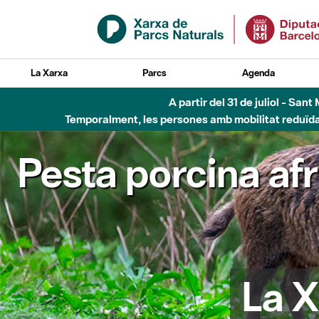
Salta al contingut principal
La Xarxa
Parcs
Agenda
6 d'agost - Parc Fl
Pesta porcina af
La X