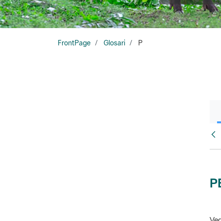
FrontPage
Glosari
P
Glo
P
Veg