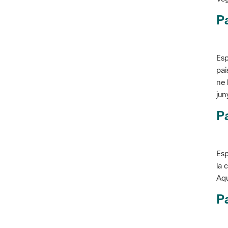
P
Esp
pai
ne 
jun
Pa
Esp
la 
Aqu
Pa