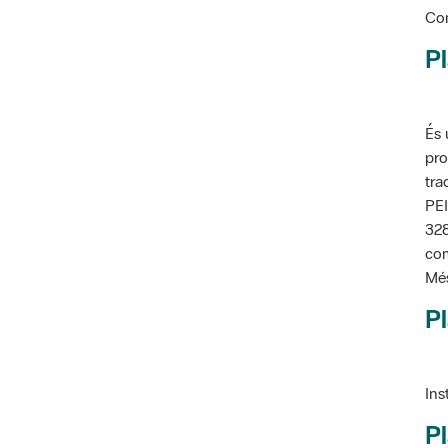
Con
Pl
És 
pro
tra
PEI
328
com
Més
Pl
Ins
Pl