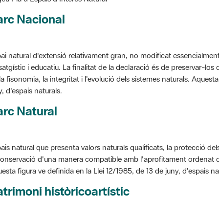
arc Nacional
ai natural d'extensió relativament gran, no modificat essencialment 
satgístic i educatiu. La finalitat de la declaració és de preservar-lo
la fisonomia, la integritat i l'evolució dels sistemes naturals. Aquesta
y, d'espais naturals.
rc Natural
ais natural que presenta valors naturals qualificats, la protecció de
conservació d'una manera compatible amb l'aprofitament ordenat de llu
esta figura ve definida en la Llei 12/1985, de 13 de juny, d'espais na
trimoni històricoartístic