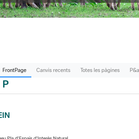
FrontPage
Canvis recents
Totes les pàgines
P
sari
EIN
eu Pla d'Espais d'Interès Natural