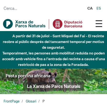
Salta al contingut principal
CA
ES
Fins al desembre de 2026 - Parc Fluvial Besòs -
Afectacions a la llera del Parc Fluvial del Besòs degut a
obres de construcció d'una passera sobre el riu
Pesta porcina africana
La Xarxa de Parcs Naturals
FrontPage
Glosari
P