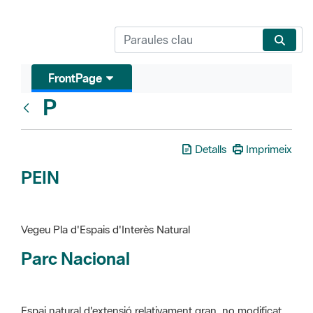
FrontPage
P
Glosari
Detalls
Imprimeix
PEIN
Vegeu Pla d'Espais d'Interès Natural
Parc Nacional
Espai natural d'extensió relativament gran, no modificat
essencialment per l'acció humana, que te interès científic,
paisatgístic i educatiu. La finalitat de la declaració és de
preservar-los de totes les intervencions que poden