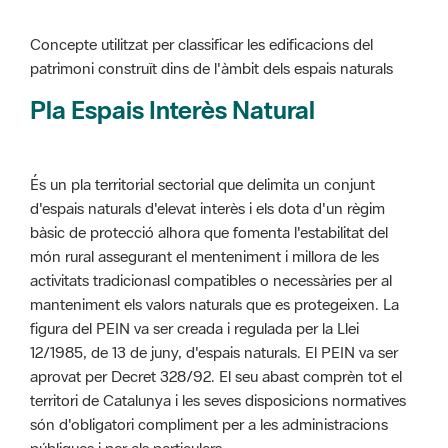
Pla Espais Interès Natural
És un pla territorial sectorial que delimita un conjunt
d'espais naturals d'elevat interès i els dota d'un règim
bàsic de protecció alhora que fomenta l'estabilitat del
món rural assegurant el menteniment i millora de les
activitats tradicionasl compatibles o necessàries per al
manteniment els valors naturals que es protegeixen. La
figura del PEIN va ser creada i regulada per la Llei
12/1985, de 13 de juny, d'espais naturals. El PEIN va ser
aprovat per Decret 328/92. El seu abast comprèn tot el
territori de Catalunya i les seves disposicions normatives
són d'obligatori compliment per a les administracions
públiques i per als particulars.
Més informació :
Cliqueu aquí
Pla d'ordenació