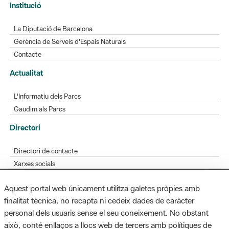
Gerència de Serveis d'Espais Naturals
Contacte
Actualitat
L'Informatiu dels Parcs
Gaudim als Parcs
Directori
Directori de contacte
Xarxes socials
Aplicacions mòbils
Bústia de suggeriments
Opineu sobre els parcs
Aquest portal web únicament utilitza galetes pròpies amb
finalitat tècnica, no recapta ni cedeix dades de caràcter
personal dels usuaris sense el seu coneixement. No obstant
MAPA WEB
AVÍS LEGAL
ACCESSIBILITAT
això, conté enllaços a llocs web de tercers amb polítiques de