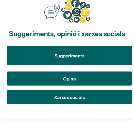
Suggeriments, opinió i xarxes socials
Suggeriments
Opina
Xarxes socials