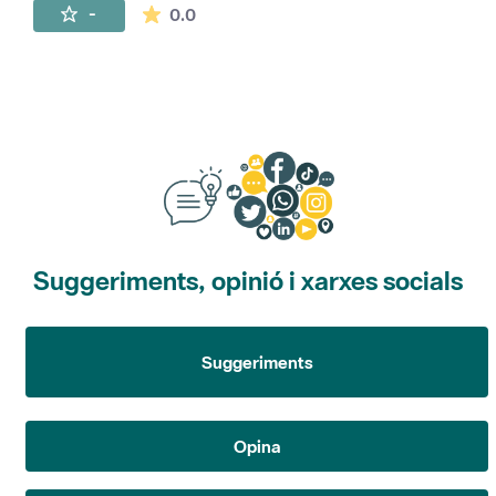
La mitjana de les valoracions és de 0 estr
-
0.0
Suggeriments, opinió i xarxes socials
Suggeriments
Opina